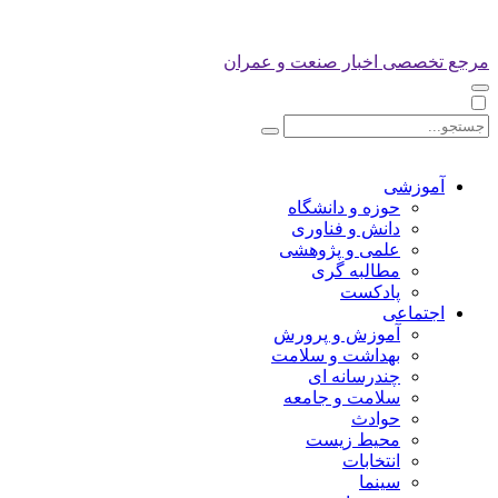
مرجع تخصصی اخبار صنعت و عمران
آموزشی
حوزه و دانشگاه
دانش و فناوری
علمی و پژوهشی
مطالبه گری
پادکست
اجتماعی
آموزش و پرورش
بهداشت و سلامت
چندرسانه ای
سلامت و جامعه
حوادث
محیط زیست
انتخابات
سینما