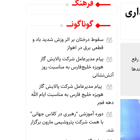
فرهنگـــ
اری
گوناگونـــــ
سقوط درختان بر اثر وزش شدید باد و
قطعی برق در اهواز
پیام مدیرعامل شرکت پالایش گاز
 رفع
هویزه خلیج‌فارس به مناسبت روز
دها
آتش‌نشانی
پیام مدیرعامل شرکت پالایش گاز
هویزه خلیج فارس به مناسبت ایام الله
دهه فجر
دوره آموزشی “رهبری در کلاس جهانی”
با همت شرکت پتروشیمی مارون برگزار
شد.