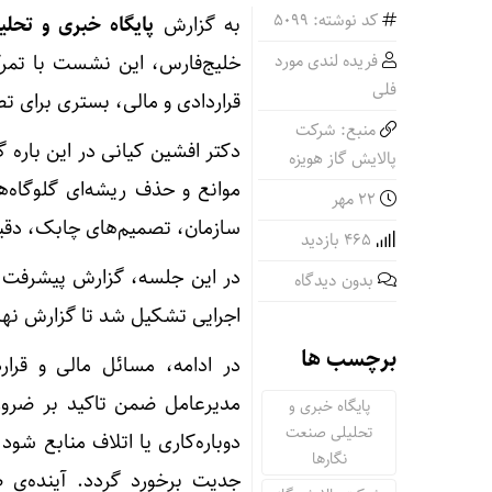
کد نوشته: 5099
به گزارش
پایگاه خبری و تحل
فریده لندی مورد
خلیج‌فارس، این نشست با تمرک
فلی
قراردادی و مالی، بستری برای ت
منبع: شرکت
دکتر افشین کیانی در این بار
پالایش گاز هویزه
موانع و حذف ریشه‌ای گلوگاه‌ه
۲۲ مهر
سازمان، تصمیم‌های چابک، دقیق 
465 بازدید
در این جلسه، گزارش پیشرفت پرو
بدون دیدگاه
اجرایی تشکیل شد تا گزارش نهایی
برچسب ها
در ادامه، مسائل مالی و قرا
مدیرعامل ضمن تاکید بر ضرورت 
پایگاه خبری و
تحلیلی صنعت
دوباره‌کاری یا اتلاف منابع شود
نگارها
جدیت برخورد گردد. آینده‌ی 