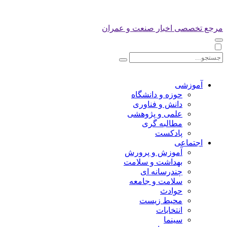
مرجع تخصصی اخبار صنعت و عمران
آموزشی
حوزه و دانشگاه
دانش و فناوری
علمی و پژوهشی
مطالبه گری
پادکست
اجتماعی
آموزش و پرورش
بهداشت و سلامت
چندرسانه ای
سلامت و جامعه
حوادث
محیط زیست
انتخابات
سینما