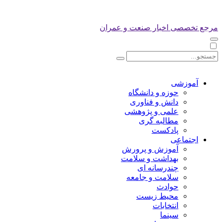
مرجع تخصصی اخبار صنعت و عمران
آموزشی
حوزه و دانشگاه
دانش و فناوری
علمی و پژوهشی
مطالبه گری
پادکست
اجتماعی
آموزش و پرورش
بهداشت و سلامت
چندرسانه ای
سلامت و جامعه
حوادث
محیط زیست
انتخابات
سینما