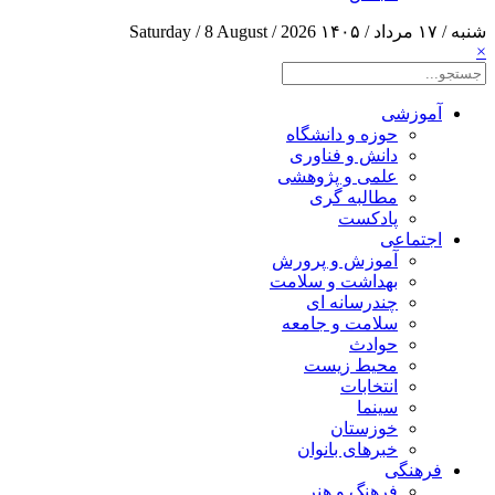
شنبه / ۱۷ مرداد / ۱۴۰۵
Saturday / 8 August / 2026
×
آموزشی
حوزه و دانشگاه
دانش و فناوری
علمی و پژوهشی
مطالبه گری
پادکست
اجتماعی
آموزش و پرورش
بهداشت و سلامت
چندرسانه ای
سلامت و جامعه
حوادث
محیط زیست
انتخابات
سینما
خوزستان
خبرهای بانوان
فرهنگی
فرهنگ و هنر