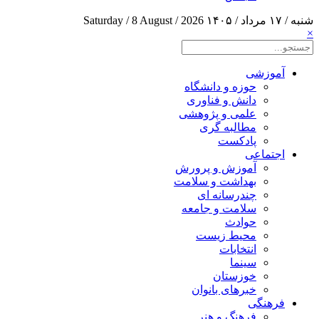
شنبه / ۱۷ مرداد / ۱۴۰۵
Saturday / 8 August / 2026
×
آموزشی
حوزه و دانشگاه
دانش و فناوری
علمی و پژوهشی
مطالبه گری
پادکست
اجتماعی
آموزش و پرورش
بهداشت و سلامت
چندرسانه ای
سلامت و جامعه
حوادث
محیط زیست
انتخابات
سینما
خوزستان
خبرهای بانوان
فرهنگی
فرهنگ و هنر