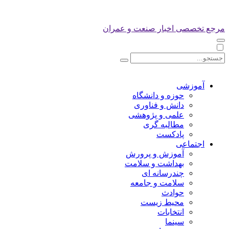
مرجع تخصصی اخبار صنعت و عمران
آموزشی
حوزه و دانشگاه
دانش و فناوری
علمی و پژوهشی
مطالبه گری
پادکست
اجتماعی
آموزش و پرورش
بهداشت و سلامت
چندرسانه ای
سلامت و جامعه
حوادث
محیط زیست
انتخابات
سینما