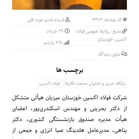
کد نوشته: 4314
فریده لندی مورد فلی
منبع: روابط عمومی فولاد
۲۲ خرداد
اکسین خوزستان
216 بازدید
بدون دیدگاه
برچسب ها
پایگاه خبری و تحلیلی صنعت نگارها
فولاد اکسین
شرکت فولاد اکسین خوزستان میزبان هیأتی متشکل
از دکتر بحرینی و مهندس اسکندری‌پور، اعضای
هیأت مدیره صندوق بازنشستگی کشوری، دکتر
پناهی، مدیرعامل هلدینگ صبا انرژی و جمعی از