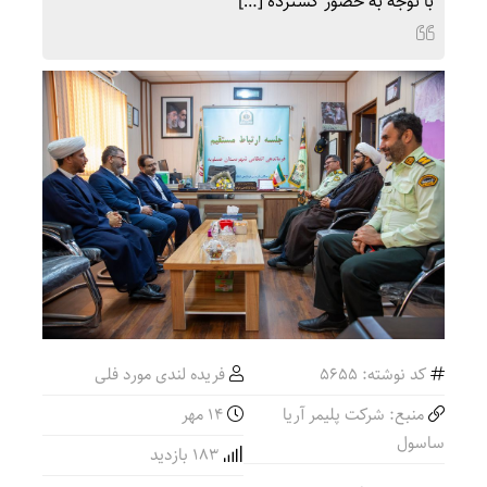
با توجه به حضور گسترده […]
کد نوشته: 5655
فریده لندی مورد فلی
منبع: شرکت پلیمر آریا
۱۴ مهر
ساسول
183 بازدید