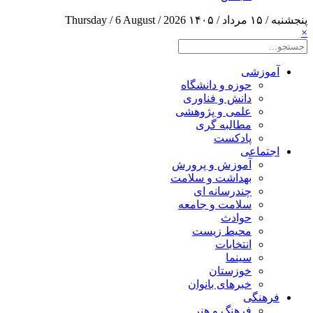
پنجشنبه / ۱۵ مرداد / ۱۴۰۵
Thursday / 6 August / 2026
×
آموزشی
حوزه و دانشگاه
دانش و فناوری
علمی و پژوهشی
مطالبه گری
پادکست
اجتماعی
آموزش و پرورش
بهداشت و سلامت
چندرسانه ای
سلامت و جامعه
حوادث
محیط زیست
انتخابات
سینما
خوزستان
خبرهای بانوان
فرهنگی
فرهنگ و هنر