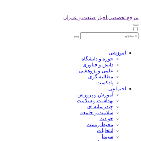
مرجع تخصصی اخبار صنعت و عمران
آموزشی
حوزه و دانشگاه
دانش و فناوری
علمی و پژوهشی
مطالبه گری
پادکست
اجتماعی
آموزش و پرورش
بهداشت و سلامت
چندرسانه ای
سلامت و جامعه
حوادث
محیط زیست
انتخابات
سینما