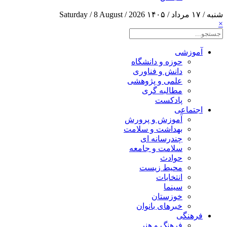
شنبه / ۱۷ مرداد / ۱۴۰۵
Saturday / 8 August / 2026
×
آموزشی
حوزه و دانشگاه
دانش و فناوری
علمی و پژوهشی
مطالبه گری
پادکست
اجتماعی
آموزش و پرورش
بهداشت و سلامت
چندرسانه ای
سلامت و جامعه
حوادث
محیط زیست
انتخابات
سینما
خوزستان
خبرهای بانوان
فرهنگی
فرهنگ و هنر