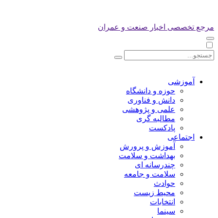
مرجع تخصصی اخبار صنعت و عمران
آموزشی
حوزه و دانشگاه
دانش و فناوری
علمی و پژوهشی
مطالبه گری
پادکست
اجتماعی
آموزش و پرورش
بهداشت و سلامت
چندرسانه ای
سلامت و جامعه
حوادث
محیط زیست
انتخابات
سینما