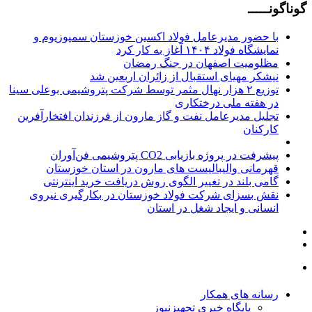
گوناگونـــــ
با حضور مدیرعامل فولاد اکسین خوزستان سمپوزیوم و
نمایشگاه فولاد ۱۴۰۴ آغاز به کار کرد
مظلومیت اصفهان در جنگ رمضان
نیشکر مهیای استقبال از زائران اربعین شد
توزیع ۲ هزار نهال مثمر توسط شرکت پتروشیمی بوعلی سینا
در هفته ملی درختکاری
تجلیل مدیرعامل نفت و گاز مارون از فرزندان افتخارآفرین
کارکنان
پیشرفت در پروژه بازیابی CO2 پتروشیمی فن‌آوران
قهرمانی والیبالیست های مارون در استان خوزستان
گامی بلند در تغییر الگوی روش دریافت خرید اینترنتی
نقش بسزای شرکت فولاد خوزستان در بکارگیری نیروی
انسانی و ایجاد شغل در استان
رسانه های همکار
پایگاه خبری تجهیزنیوز