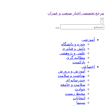
مرجع تخصصی اخبار صنعت و عمران
آموزشی
حوزه و دانشگاه
دانش و فناوری
علمی و پژوهشی
مطالبه گری
پادکست
اجتماعی
آموزش و پرورش
بهداشت و سلامت
چندرسانه ای
سلامت و جامعه
حوادث
محیط زیست
انتخابات
سینما