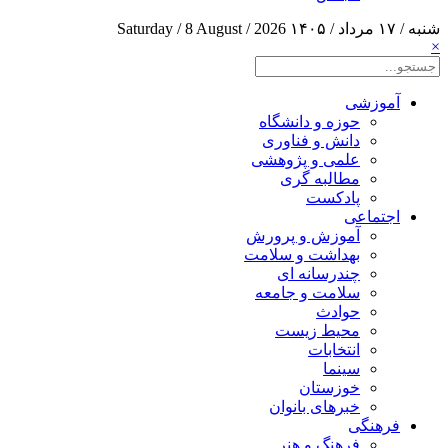
شنبه / ۱۷ مرداد / ۱۴۰۵
Saturday / 8 August / 2026
×
آموزشی
حوزه و دانشگاه
دانش و فناوری
علمی و پژوهشی
مطالبه گری
پادکست
اجتماعی
آموزش و پرورش
بهداشت و سلامت
چندرسانه ای
سلامت و جامعه
حوادث
محیط زیست
انتخابات
سینما
خوزستان
خبرهای بانوان
فرهنگی
فرهنگ و هنر