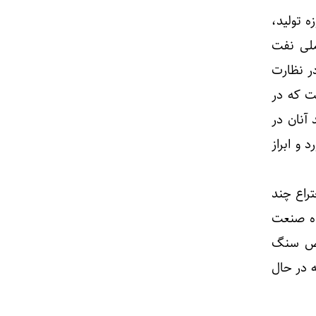
 تولید،
لی نفت
ر نظارت
ت که در
 آنان در
و ابراز
ختراع چند
اه صنعت
واص سنگ
 در حال