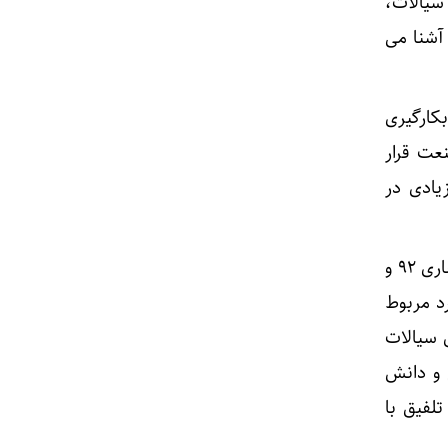
سیالات،
آشنا می
کارگیری
عت قرار
یادی در
مهندس ناظر پروژه حفاری شش حلقه چاه در میدان نفتی یادآوران که با کاربست دو دستگاه حفاری ۹۲ و
د مربوط
ل سیالات
 و دانش
لفیق با