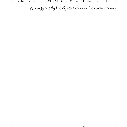
پیام مدیرعامل شرکت فولاد اکسین خوزستان به مناسب
صفحه نخست
/
صنعت
/
شرکت فولاد خوزستان
قائم مقام مدیرعامل در امور اداری و مالی فولاد خو
دیدار سرپرست مدیریت عملیات نفت و گاز مارون با کا
تاب آوری، وجه تمایز تازه پتروشیمی مارون
مارون؛ وقتی مدیریت، از پشت میز عبور می‌کند و به 
علی صفی خانی سرپرست مدیریت عملیات نفت و گاز
سالگرد تأسیس هلدینگ صباانرژی با حضور مدیرعامل و
خوشبین‌فر مدیرعامل پتروشیمی امیرکبیر شد