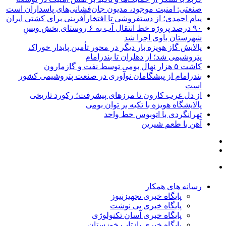
صنعتی: امنیت موجود، مدیون جان‌فشانی‌های پاسداران است
پیام احمدی؛ از دستفروشی تا افتخارآفرینی برای کشتی ایران
۹۰ درصد پروژه خط انتقال آب به ۶ روستای بخش ویسِ
شهرستان باوی اجرا شد
پالایش گاز هویزه بار دیگر در محور تأمین پایدار خوراک
پتروشیمی شد؛ از دهلران تا بندرامام
کاشت ۵ هزار نهال بومی توسط نفت و گازمارون
بندرامام از پیشگامان نوآوری در صنعت پتروشیمی کشور
است
از دل غرب کارون تا مرزهای پیشرفت؛ رکورد تاریخی
پالایشگاه هویزه با تکیه بر توان بومی
تهرانگردی با اتوبوس خط واحد
آهن با طعم شیرین
رسانه های همکار
پایگاه خبری تجهیزنیوز
پایگاه خبری پی نوشت
پایگاه خبری آسان تکنولوژی
پایگاه خبری بازتاب خوزستان