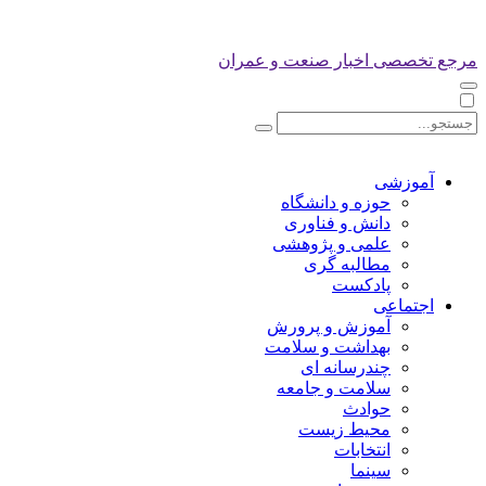
مرجع تخصصی اخبار صنعت و عمران
آموزشی
حوزه و دانشگاه
دانش و فناوری
علمی و پژوهشی
مطالبه گری
پادکست
اجتماعی
آموزش و پرورش
بهداشت و سلامت
چندرسانه ای
سلامت و جامعه
حوادث
محیط زیست
انتخابات
سینما