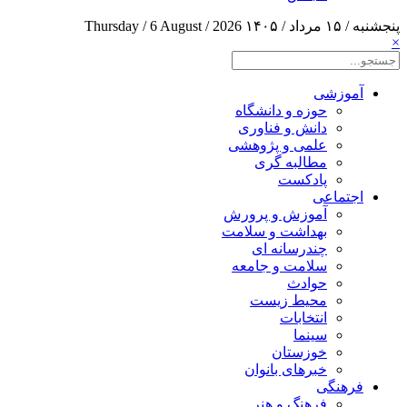
پنجشنبه / ۱۵ مرداد / ۱۴۰۵
Thursday / 6 August / 2026
×
آموزشی
حوزه و دانشگاه
دانش و فناوری
علمی و پژوهشی
مطالبه گری
پادکست
اجتماعی
آموزش و پرورش
بهداشت و سلامت
چندرسانه ای
سلامت و جامعه
حوادث
محیط زیست
انتخابات
سینما
خوزستان
خبرهای بانوان
فرهنگی
فرهنگ و هنر