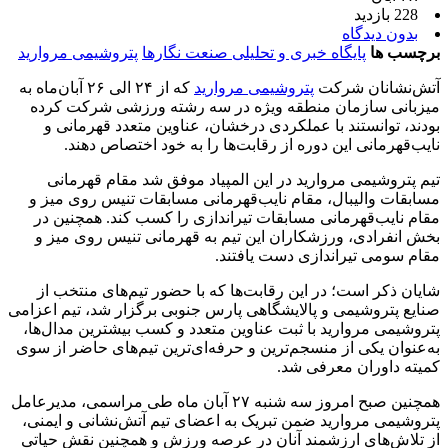
228 بازدید
بدون دیدگاه
برچسب ها
پایگاه خبری و تحلیلی صنعت نگارها
پتروشیمی مروارید
آتش‌نشانان شرکت
پتروشیمی مروارید
که از ۲۴ الی ۲۶ آبان‌ماه به
میزبانی سازمان منطقه ویژه در سه رشته ورزشی شرکت کرده
بودند، توانستند با عملکردی درخشان، عناوین متعدد قهرمانی و
نایب‌قهرمانی این دوره از رقابت‌ها را به خود اختصاص دهند.
تیم پتروشیمی مروارید در این المپیاد موفق شد مقام قهرمانی
مسابقات والیبال، مقام نایب‌قهرمانی مسابقات تنیس روی میز و
مقام نایب‌قهرمانی مسابقات تیراندازی را کسب کند. همچنین در
بخش انفرادی، ورزشکاران این تیم به قهرمانی تنیس روی میز و
مقام سومی تیراندازی دست یافتند.
شایان ذکر است؛ در این رقابت‌ها که با حضور تیم‌های منتخب از
صنایع پتروشیمی و پالایشگاهی پارس جنوبی برگزار شد، تیم اعزامی
پتروشیمی مروارید با ثبت عناوین متعدد و کسب بیشترین مدال‌ها،
به‌عنوان یکی از منسجم‌ترین و حرفه‌ای‌ترین تیم‌های حاضر از سوی
کمیته داوران معرفی شد.
همچنین صبح امروز سه شنبه ۲۷ آبان ماه طی مراسمی، مدیرعامل
پتروشیمی مروارید ضمن تبریک به اعضای تیم آتش‌نشانی و ایمنی،
از تلاش‌های ارزشمند آنان در عرصه ورزش و همچنین نقش حیاتی