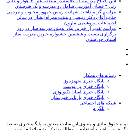
آئین افتتاح مدرسه ۱۲ کلاسه در منطقه عین ۲ اهواز و کلنگ
زنی ۳ فضای آموزشی شامل دو مدرسه و یک هنرستان
مراسم گرامیداشت شهادت رییس جمهور محبوب و مردمی
جناب آقای دکتر رییسی و هیئت همراه ایشان در سالن
اجتماعات پتروشیمی مارون
مراسم تقدیر از خیرین نیک اندیش مدرسه ساز در روز
برگزاری بیست و ششمین جشنواره خیرین مدرسه ساز
استان خوزستان
رسانه های همکار
پایگاه خبری تجهیزنیوز
پایگاه خبری پی نوشت
پایگاه خبری آسان تکنولوژی
پایگاه خبری بازتاب خوزستان
شبکه های اجتماعی
تلگرام
تمام حقوق مادی و معنوی این سایت متعلق به پایگاه خبری صنعت
نگارها می باشد و استفاده از مطالب با ذکر منبع بلامانع است.