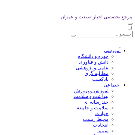
مرجع تخصصی اخبار صنعت و عمران
آموزشی
حوزه و دانشگاه
دانش و فناوری
علمی و پژوهشی
مطالبه گری
پادکست
اجتماعی
آموزش و پرورش
بهداشت و سلامت
چندرسانه ای
سلامت و جامعه
حوادث
محیط زیست
انتخابات
سینما