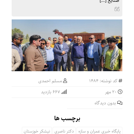
صنایع […]
کد نوشته: 1484
مسلم احمدی
۲۰ مهر
667 بازدید
بدون دیدگاه
برچسب ها
پایگاه خبری عمران و سازه
دکتر ناصری
نیشکر خوزستان