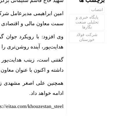
برچسب ها
شهید حاج قاسم سلیمانی برگزا
انتصاب
امین ابراهیمی مدیرعامل شرک
پایگاه خبری و
تحلیلی صنعت
سمت معاون مالی و اقتصادی ق
نگارها
شرکت فولاد
وی افزود: با رویکرد جوان گ
خوزستان
هدایت‌پور، آینده روشن‌‌تری ر
گفتنی‌ است، زینب هدایت‌پور 
داشته و اکنون با عنوان معاون م
همچنین علی اصغر مشهدی زاد
ادامه خواهد داد.
ps://eitaa.com/khouzestan_steel