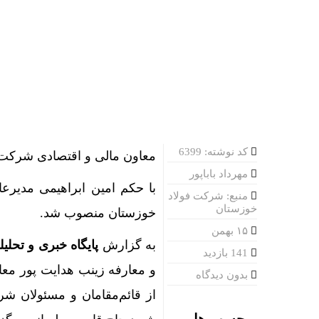
کد نوشته: 6399
معاون مالی و اقتصادی شرکت
مهرداد باباپور
با حکم امین ابراهیمی مدیرع
منبع: شرکت فولاد
خوزستان
خوزستان منصوب شد.
۱۵ بهمن
به گزارش
پایگاه خبری و تحلی
141 بازدید
و معارفه زینب هدایت پور معا
بدون دیدگاه