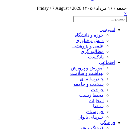
جمعه / ۱۶ مرداد / ۱۴۰۵
Friday / 7 August / 2026
×
آموزشی
حوزه و دانشگاه
دانش و فناوری
علمی و پژوهشی
مطالبه گری
پادکست
اجتماعی
آموزش و پرورش
بهداشت و سلامت
چندرسانه ای
سلامت و جامعه
حوادث
محیط زیست
انتخابات
سینما
خوزستان
خبرهای بانوان
فرهنگی
فرهنگ و هنر