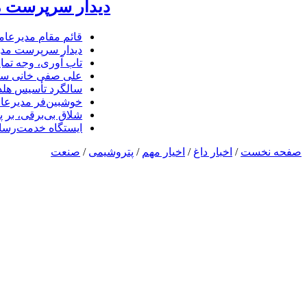
دیدار سرپرست مد
قائم مقام مدیرعام
دیدار سرپرست مدیر
تاب آوری، وجه تما
علی صفی خانی سر
سالگرد تأسیس هلدی
خوشبین‌فر مدیرعا
شلاق‌ بی‌برقی، بر 
ایستگاه خدمت‌رسا
صفحه نخست
/
اخبار داغ
/
اخیار مهم
/
پتروشیمی
/
صنعت