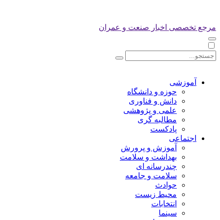
مرجع تخصصی اخبار صنعت و عمران
آموزشی
حوزه و دانشگاه
دانش و فناوری
علمی و پژوهشی
مطالبه گری
پادکست
اجتماعی
آموزش و پرورش
بهداشت و سلامت
چندرسانه ای
سلامت و جامعه
حوادث
محیط زیست
انتخابات
سینما