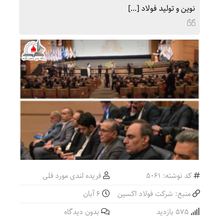
نوین و تولید فولاد […]
کد نوشته: 5061
فریده لندی مورد فلی
منبع: شرکت فولاد اکسین
۶ آبان
575 بازدید
بدون دیدگاه