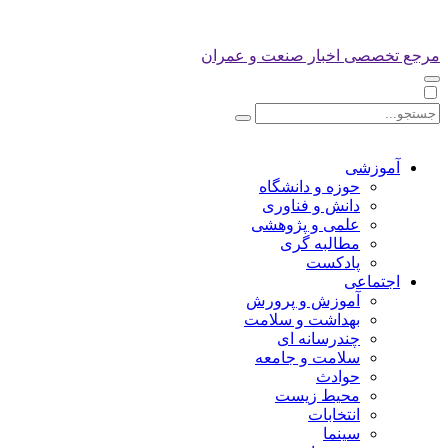
مرجع تخصصی اخبار صنعت و عمران
آموزشی
حوزه و دانشگاه
دانش و فناوری
علمی و پژوهشی
مطالبه گری
پادکست
اجتماعی
آموزش و پرورش
بهداشت و سلامت
چندرسانه ای
سلامت و جامعه
حوادث
محیط زیست
انتخابات
سینما