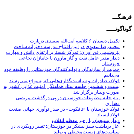
فرهنگـــ
گوناگونـــــ
تکمیل دبستان ۶ کلاسه آیت‌الله سعیدی دزپارت
محمدرضا سعیدی در آیین افتتاح مدرسه دخترانه ساخت
پتروشیمی فن آوران: تمرکز شستا بر ارتقای دانش و مهارت
دیدار مدیر عامل نفت و گاز مارون با جانبازان نخاعی
خوزستان
حمایت از سازندگان و تولیدکنندگان خوزستانی را وظیفه خود
می‌دانیم
فولاد، صادرات و سیاست‌گذاری‌هایی که به‌موقع نمی‌رسند
بیست‌ و ششمین جلسه ستاد هماهنگی امنیت غذایی کشور به‌
صورت وبینار برگزار شد
پیام خانه مطبوعات خوزستان در پی درگذشت مرتضی
دهداری
فولاد خوزستان با «تافکوت» در صدر نوآوری جهانی صنعت
فولاد ایستاد
دیدار بسیجیان با رهبر معظم انقلاب
آغاز برداشت سبز نیشکر در خوزستان؛ تغییر رویکردی در
سیاست‌های زیست‌محیطی و تولید