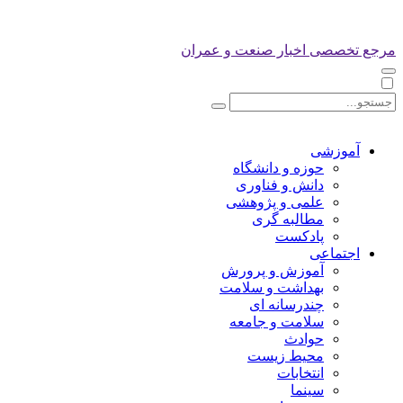
مرجع تخصصی اخبار صنعت و عمران
آموزشی
حوزه و دانشگاه
دانش و فناوری
علمی و پژوهشی
مطالبه گری
پادکست
اجتماعی
آموزش و پرورش
بهداشت و سلامت
چندرسانه ای
سلامت و جامعه
حوادث
محیط زیست
انتخابات
سینما