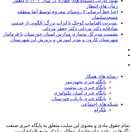
بهبود کارایی دستگاه های حفاری در سال ۱۴۰۳ با کاهش
زمان های انتظار
احیا خط آبرسانی۲ روستای محروم توسط آبفا منطقه
مسجدسلیمان
مدیریتِ اقدامات کوچک با اثرات بزرگ؛ الگویی از خدمت
صادقانه دکتر مردانی دکتر جعفر مردانی
نشست مدیرکل نوسازی مدارس استان خوزستان با فرماندار
شهرستان کارون و مدیر آموزش و پرورش این شهرستان
رسانه های همکار
پایگاه خبری تجهیزنیوز
پایگاه خبری پی نوشت
پایگاه خبری آسان تکنولوژی
پایگاه خبری بازتاب خوزستان
شبکه های اجتماعی
تلگرام
تمام حقوق مادی و معنوی این سایت متعلق به پایگاه خبری صنعت
نگارها می باشد و استفاده از مطالب با ذکر منبع بلامانع است.