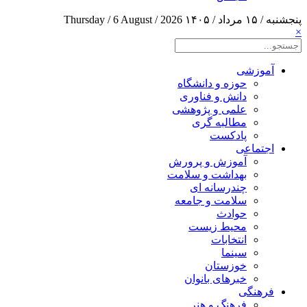
پنجشنبه / ۱۵ مرداد / ۱۴۰۵
Thursday / 6 August / 2026
×
آموزشی
حوزه و دانشگاه
دانش و فناوری
علمی و پژوهشی
مطالبه گری
پادکست
اجتماعی
آموزش و پرورش
بهداشت و سلامت
چندرسانه ای
سلامت و جامعه
حوادث
محیط زیست
انتخابات
سینما
خوزستان
خبرهای بانوان
فرهنگی
فرهنگ و هنر