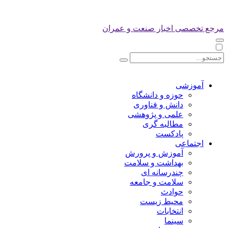
مرجع تخصصی اخبار صنعت و عمران
آموزشی
حوزه و دانشگاه
دانش و فناوری
علمی و پژوهشی
مطالبه گری
پادکست
اجتماعی
آموزش و پرورش
بهداشت و سلامت
چندرسانه ای
سلامت و جامعه
حوادث
محیط زیست
انتخابات
سینما