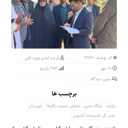
کد نوشته: 4766
فریده لندی مورد فلی
۱۷ مهر
276 بازدید
بدون دیدگاه
برچسب ها
بازدید
پایگاه خبری ، تحلیلی صنعت نگارها
خوزستان
مدیر کل تقسیمات کشوری