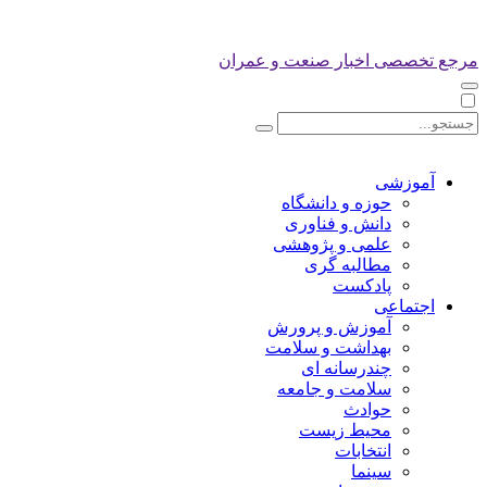
مرجع تخصصی اخبار صنعت و عمران
آموزشی
حوزه و دانشگاه
دانش و فناوری
علمی و پژوهشی
مطالبه گری
پادکست
اجتماعی
آموزش و پرورش
بهداشت و سلامت
چندرسانه ای
سلامت و جامعه
حوادث
محیط زیست
انتخابات
سینما