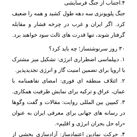
۴.اجتناب از جنگ فرسایشی
جنگ پلوپونزی سه دهه طول کشید و همه را ضعیف
کرد. اگر ایران و غرب در چرخه فشار و مقابله
گرفتار شوند، تنها قدرت های ثالث سود خواهند برد.
۳۰ روز سرنوشتساز؛ چه باید کرد؟
۱. دیپلماسی اضطراری انرژی: تشکیل میز مشترک
با اروپا برای تضمین امنیت گاز و انرژی تجدیدپذیر.
۲. ائتلاف منطقه ای فوری: امضای تفاهمنامه با
عمان، عراق و ترکیه برای نمایش ظرفیت همکاری.
۳. کمپین بین المللی روایت: مقالات و گفت وگوها
در رسانه های جهانی برای معرفی ایران به عنوان
«راه حل بحران انرژی و اقلیم».
۴. حرکت نمادین اعتمادساز: آزادسازی بخشی از