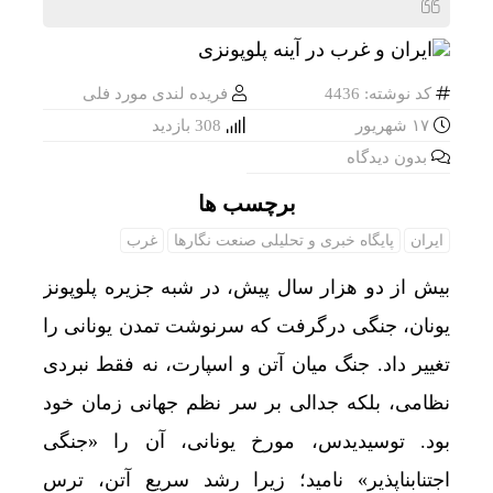
کد نوشته: 4436
فریده لندی مورد فلی
۱۷ شهریور
308 بازدید
بدون دیدگاه
برچسب ها
ایران
پایگاه خبری و تحلیلی صنعت نگارها
غرب
بیش از دو هزار سال پیش، در شبه جزیره پلوپونز
یونان، جنگی درگرفت که سرنوشت تمدن یونانی را
تغییر داد. جنگ میان آتن و اسپارت، نه فقط نبردی
نظامی، بلکه جدالی بر سر نظم جهانی زمان خود
بود. توسیدیدس، مورخ یونانی، آن را «جنگی
اجتنابناپذیر» نامید؛ زیرا رشد سریع آتن، ترس