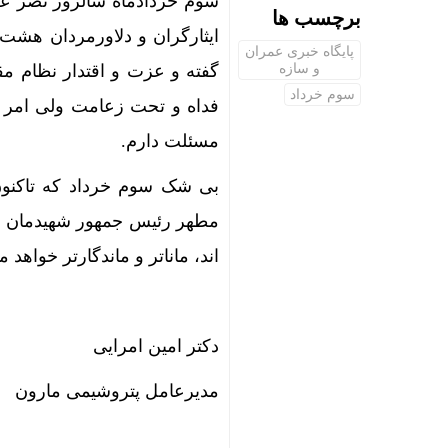
سوم خردادماه سالروز نصر عظی
برچسب ها
ایثارگران و دلاورمردان هش
پایگاه خبری عمران
و سازه
گفته و عزت و اقتدار نظام م
سوم خرداد
فداه و تحت زعامت ولی امر م
مسئلت دارم.
بی شک سوم خرداد که تاکنون 
مطهر رئیس جمهور شهیدمان در
اند، ماناتر و ماندگارتر خواهد ما
دکتر امین امرایی
مدیرعامل پتروشیمی مارون