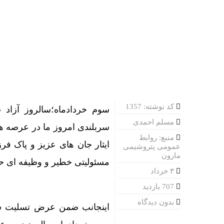
کد نوشته: 1357
سوم خردادماه؛سالروز آزاد 
مسلم احمدی
سربلندی امروز ما در عرصه ها
منبع: روابط
ایثار جان های عزیز و پاک فر
عمومی پتروشیمی
مارون
مسئولیتی خطیر و وظیفه ای 
۳ خرداد
707 بازدید
بدون دیدگاه
اینجانب ضمن عرض تسلیت شها