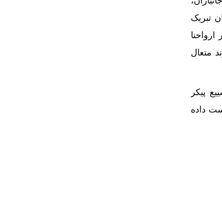
نبازان،
 تبریک
ارواحنا
د متعال
یع پیکر
ست داده