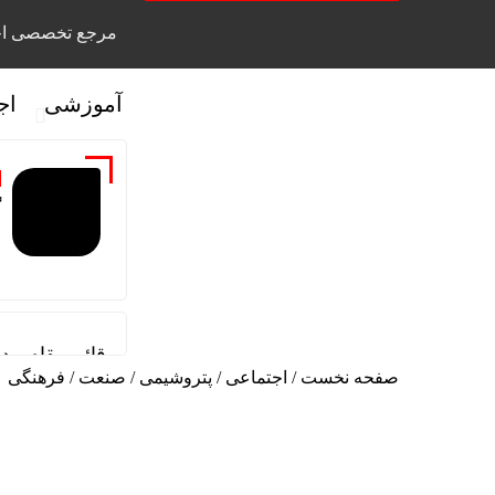
مرجع تخصصی اخ
آموزشی
اج
گ
قائم مقام مد
صفحه نخست
/
اجتماعی
/
پتروشیمی
/
صنعت
/
فرهنگی
دیدار سرپرست
تاب آوری، وج
علی صفی خان