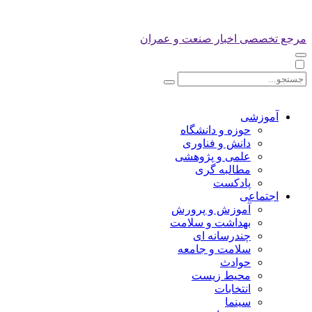
مرجع تخصصی اخبار صنعت و عمران
آموزشی
حوزه و دانشگاه
دانش و فناوری
علمی و پژوهشی
مطالبه گری
پادکست
اجتماعی
آموزش و پرورش
بهداشت و سلامت
چندرسانه ای
سلامت و جامعه
حوادث
محیط زیست
انتخابات
سینما