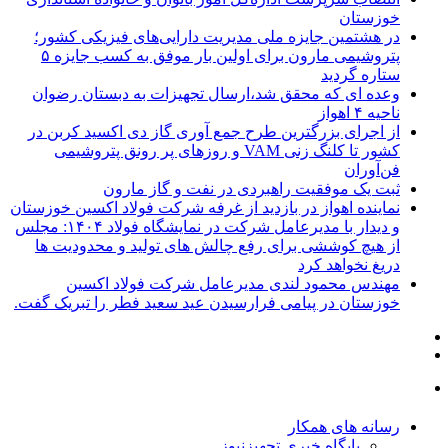
خوزستان
در هشتمین جایزه ملی مدیریت دارایی‌های فیزیکی کشور؛
پتروشیمی مارون برای اولین بار موفق به کسب جایزه ۵
ستاره گردید
وعده ای که محقق شد،ارسال تجهیزات به دبستان رضوان
ناحیه ۴ اهواز
از اجرای بزرگترین طرح جمع آوری گاز دی اکسید کربن در
کشور تا کلنگ زنی VAM و روزهای پر رونق پتروشیمی
فن‌آوران
ثبت یک موفقیت راهبردی در نفت و گاز مارون
نماینده اهواز در بازدید از غرفه شرکت فولاد اکسین خوزستان
و دیدار با مدیرعامل شرکت در نمایشگاه فولاد ۱۴۰۴: مجلس
از هیچ کوششی برای رفع چالش های تولید و محدودیت ها
دریغ نخواهد کرد
مهندس محمود لندی مدیرعامل شرکت فولاد اکسین
خوزستان در پیامی فرارسیدن عید سعید فطر را تبریک گفت.
رسانه های همکار
پایگاه خبری تجهیزنیوز