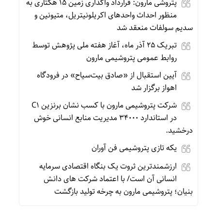
پتروشی مارون: قرارداد واگذاری زمین ۱۵ هکتاری به
منظور احداث واحدهای اکریلونیتریل، متیونین و
سدیم سولفات منعقد شد
تبریک ۲۵ آذر ماه، آغاز هفته ملی پژوهش توسط
روابط عمومی پتروشیمی مارون
آیین استقبال از «صادق بیت‌سیاح» در فرودگاه
اهواز برگزار شد
شرکت پتروشیمی مارون با کسب نشان برنزین C1
در استاندارد ۳۴۰۰۰ مدیریت منابع انسانی خوش
درخشید.
یکه تازی پتروشیمی فن آوران
ارزشمندترین ثروت یک بنگاه اقتصادی سرمایه
انسانی آن است/ با اعتماد شرکت های دانش
بنیان؛ پتروشیمی مارون به چرخه تولید بازگشت