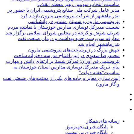
مناسبت انتخاب سومین رهبر معظم انقلاب
مدیر عامل شرکت ملی صنایع پتروشیمی ایران با حضور در
بندر ماهشهر از شرکت پتروشیمی مارون بازدید کرد
پتروشیمی مارون و سمینار مشاوره روانشناسی
نشست مدیرکل نوسازی مدارس خوزستان با نماینده مردم
شریف شوش و کرخه در مجلس شورای اسلامی برگزار شد
معارفه سرپرست جدید بهداشت و درمان صنعت نفت
بندرماهشهر انجام شد
جهش بزرگ در زیرساخت‌های پتروشیمی مارون
محمدرضا سعیدی در آیین افتتاح مدرسه دخترانه ساخت
پتروشیمی فن آوران: تمرکز شستا بر ارتقای دانش و مهارت
پیام تبریک مدیرکل نوسازی مدارس استان خوزستان به
مناسبت”هفته دولت”
ایمن سازی معابر و جاده های یکی از مجتمع های صنعتی نفت
و گاز مارون
رسانه های همکار
پایگاه خبری تجهیزنیوز
پایگاه خبری پی نوشت