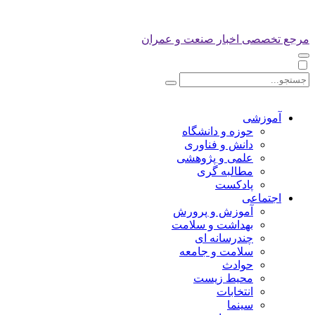
مرجع تخصصی اخبار صنعت و عمران
آموزشی
حوزه و دانشگاه
دانش و فناوری
علمی و پژوهشی
مطالبه گری
پادکست
اجتماعی
آموزش و پرورش
بهداشت و سلامت
چندرسانه ای
سلامت و جامعه
حوادث
محیط زیست
انتخابات
سینما