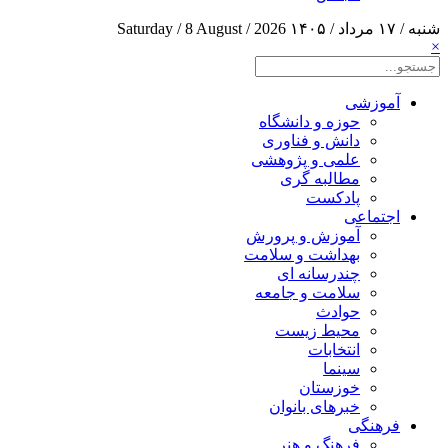
شنبه / ۱۷ مرداد / ۱۴۰۵
Saturday / 8 August / 2026
×
آموزشی
حوزه و دانشگاه
دانش و فناوری
علمی و پژوهشی
مطالبه گری
پادکست
اجتماعی
آموزش و پرورش
بهداشت و سلامت
چندرسانه ای
سلامت و جامعه
حوادث
محیط زیست
انتخابات
سینما
خوزستان
خبرهای بانوان
فرهنگی
فرهنگ و هنر