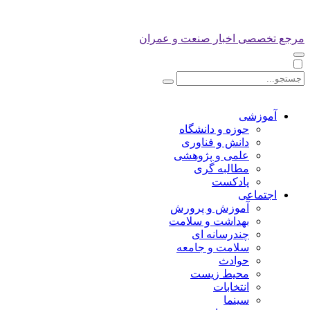
مرجع تخصصی اخبار صنعت و عمران
آموزشی
حوزه و دانشگاه
دانش و فناوری
علمی و پژوهشی
مطالبه گری
پادکست
اجتماعی
آموزش و پرورش
بهداشت و سلامت
چندرسانه ای
سلامت و جامعه
حوادث
محیط زیست
انتخابات
سینما