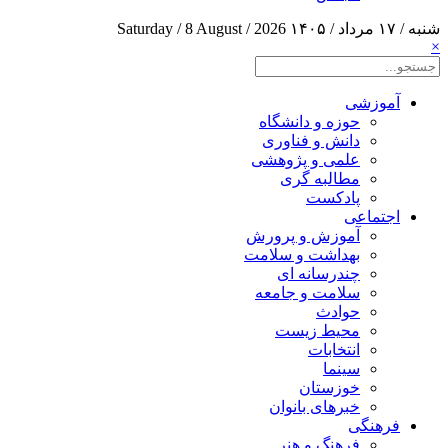
شنبه / ۱۷ مرداد / ۱۴۰۵
Saturday / 8 August / 2026
×
آموزشی
حوزه و دانشگاه
دانش و فناوری
علمی و پژوهشی
مطالبه گری
پادکست
اجتماعی
آموزش و پرورش
بهداشت و سلامت
چندرسانه ای
سلامت و جامعه
حوادث
محیط زیست
انتخابات
سینما
خوزستان
خبرهای بانوان
فرهنگی
فرهنگ و هنر