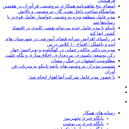
فرهنگیان
امضای پنج تفاهم‌نامه همکاری پتروشیمی فن‌آوران در هفتمین
نمایشگاه ساخت داخل نفت، گاز، پتروشیمی و پالایش
مدیرعامل منطقه ویژه پتروشیمی خواستار تعامل قوی‌تر با
رسانه‌ها شد
تاپیکو با مدیرعامل جدید می‌تواند نقشی کلیدی در اقتصاد
کشور ایفا کند
در راستای افزایش سرانه فضای آموزشی در شهرستان های
ایذه و باغملک / افتتاح ۱۰ کلاس درس
مدیریت دکتر یدالله رحمانی در کهگیلویه و بویراحمد؛ چهار
رکن توسعه: دلسوزی، مردم‌داری، اخلاق‌مداری و نگاه علمی
مظلومیت اصفهان در جنگ رمضان
نشست مدیران پتروشیمی‌های تابعه تاپیکو به میزبانی فن
آوران
با حضور مدیرعامل شرکت آبفا اهواز انجام شد؛
رسانه های همکار
پایگاه خبری تجهیزنیوز
پایگاه خبری پی نوشت