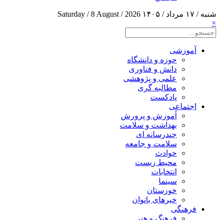
شنبه / ۱۷ مرداد / ۱۴۰۵
Saturday / 8 August / 2026
×
آموزشی
حوزه و دانشگاه
دانش و فناوری
علمی و پژوهشی
مطالبه گری
پادکست
اجتماعی
آموزش و پرورش
بهداشت و سلامت
چندرسانه ای
سلامت و جامعه
حوادث
محیط زیست
انتخابات
سینما
خوزستان
خبرهای بانوان
فرهنگی
فرهنگ و هنر