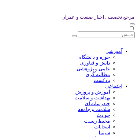
مرجع تخصصی اخبار صنعت و عمران
آموزشی
حوزه و دانشگاه
دانش و فناوری
علمی و پژوهشی
مطالبه گری
پادکست
اجتماعی
آموزش و پرورش
بهداشت و سلامت
چندرسانه ای
سلامت و جامعه
حوادث
محیط زیست
انتخابات
سینما