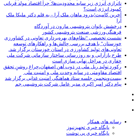
ناترازی انرژی زیر سایه محدودیت‌ها؛ چرا اقتصاد مولد قربانی
کمبود انرژی است؟
آخرین کامیت؛بدرود ماهان ملک آرا – به قلم دکتر ملیکا ملک
آرا
درخشش بانوان پتروشیمی مارون در آوردگاه
فرهنگی‌ورزشی صنعت پتروشیمی کشور
نشست تخصصی “نظام‌های بهره‌برداری تعاونی در کشاورزی
خوزستان” با هدف بررسی چالش‌ها و راهکارهای توسعه
تعاونی‌های تولید کشاورزی در استان خوزستان برگزار شد.
طرح بازآرایی و به روزرسانی ساختار سازمانی شرکت ملی
حفاری در مراحل نهایی سازی است
رکورد تولید ریل ملی در ذوب آهن اصفهان،چراغ روشنِ تحقق
اقتصاد مقاومتی در سایه وحدت ملی و امنیت ملی
بیست‌وپنجمین جلسه ستاد هماهنگی امنیت غذایی برگزار شد
پیام دکتر امیر اکبری مدیر عامل شرکت پتروشیمی جم
رسانه های همکار
پایگاه خبری تجهیزنیوز
پایگاه خبری پی نوشت