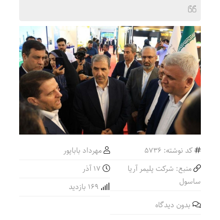
کد نوشته: 5736
مهرداد باباپور
منبع: شرکت پلیمر آریا
۱۷ آذر
ساسول
169 بازدید
بدون دیدگاه