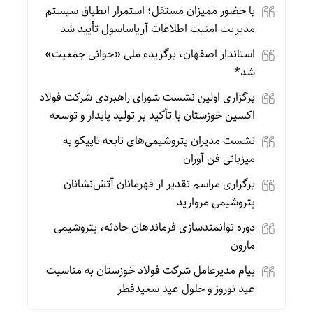
با حضور ممیزان مستقل؛ استمرار انطباق سیستم
مدیریت امنیت اطلاعات آریاساسول تأیید شد
استاندار اصفهان، برگزیده ملی «جوانی جمعیت»
شد*
برگزاری اولین نشست شورای راهبردی شرکت فولاد
اکسین خوزستان با تأکید بر تولید پایدار و توسعه
نشست مدیران پتروشیمی‌های تابعه تاپیکو به
میزبانی فن آوران
برگزاری مراسم تقدیر از قهرمانان آتش‌نشانان
پتروشیمی مروارید
دوره توانمندسازی فرماندهان حادثه، پتروشیمی
مارون
پیام مدیرعامل شرکت فولاد خوزستان به مناسبت
عید نوروز و حلول عید سعیدفطر