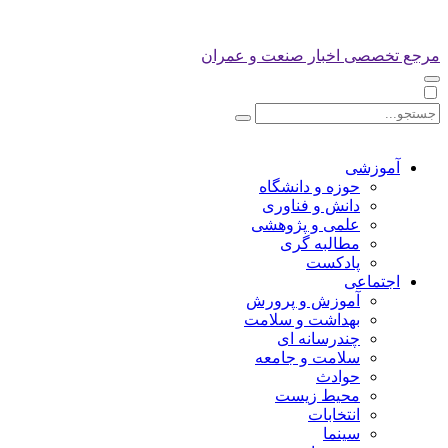
مرجع تخصصی اخبار صنعت و عمران
آموزشی
حوزه و دانشگاه
دانش و فناوری
علمی و پژوهشی
مطالبه گری
پادکست
اجتماعی
آموزش و پرورش
بهداشت و سلامت
چندرسانه ای
سلامت و جامعه
حوادث
محیط زیست
انتخابات
سینما