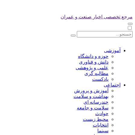
مرجع تخصصی اخبار صنعت و عمران
آموزشی
حوزه و دانشگاه
دانش و فناوری
علمی و پژوهشی
مطالبه گری
پادکست
اجتماعی
آموزش و پرورش
بهداشت و سلامت
چندرسانه ای
سلامت و جامعه
حوادث
محیط زیست
انتخابات
سینما