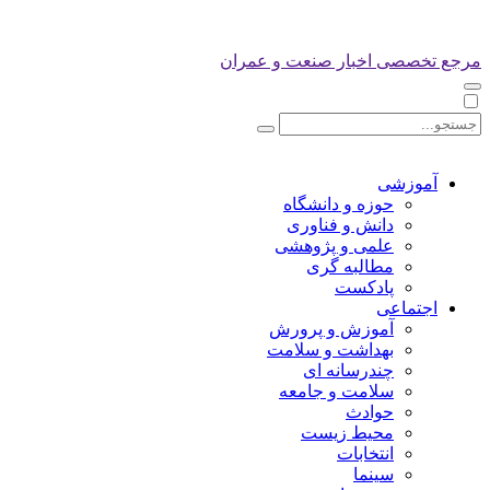
مرجع تخصصی اخبار صنعت و عمران
آموزشی
حوزه و دانشگاه
دانش و فناوری
علمی و پژوهشی
مطالبه گری
پادکست
اجتماعی
آموزش و پرورش
بهداشت و سلامت
چندرسانه ای
سلامت و جامعه
حوادث
محیط زیست
انتخابات
سینما