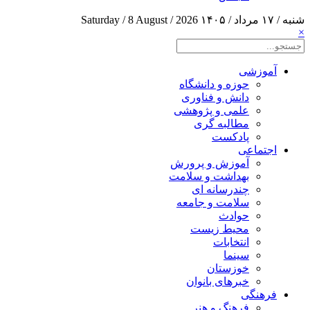
شنبه / ۱۷ مرداد / ۱۴۰۵
Saturday / 8 August / 2026
×
آموزشی
حوزه و دانشگاه
دانش و فناوری
علمی و پژوهشی
مطالبه گری
پادکست
اجتماعی
آموزش و پرورش
بهداشت و سلامت
چندرسانه ای
سلامت و جامعه
حوادث
محیط زیست
انتخابات
سینما
خوزستان
خبرهای بانوان
فرهنگی
فرهنگ و هنر