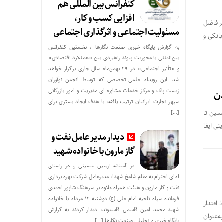
کنفرانس بین المللی هم
افزایی کسب و کار،
ر فاضل
مسئولیت اجتماعی و اثرگذاری اجتماعی
انکی و
به گزارش پایگاه خبری صنعت نگارها ، نخستین کنفرانس
بین‌المللی با محوریت پیوند راهبردی بین «عملکرد اقتصادی»
و «تأثیر اجتماعی» در ۲۹ بهمن‌ماه سال جاری برگزار خواهد
شد. این رویداد علمی-تخصصی که توسط انجمن نوآوران
زیست پاک و مرکز خدمات مشاوره ای مدیریت و امور بازرگانی
ن
سپهر تجارت ایرانیان ترتیب یافته، با هدف ایجاد بستری برای
سین تا
[…]
ی ایفا
دیدار مدیر عامل نفت و
گاز مارون با خانواده شهید
در آستانه اربعین حسینی و در راستای
ادای احترام به مقام شامخ شهدا، مدیرعامل شرکت بهره برداری
نفت و گاز مارون و هیئت همراه علاوه بر سرهنگ شاپور احمدی
فرمانده سپاه ناحیه امام علی (ع) دوشنبه ۱۲ مرداد با خانواده
اقتدار
شهید محمد امین قاسمی قاسموند، دیدار کردند به گزارش
‌عنوان
پایگاه خبری و تحلیلی صنعت نگارها […]