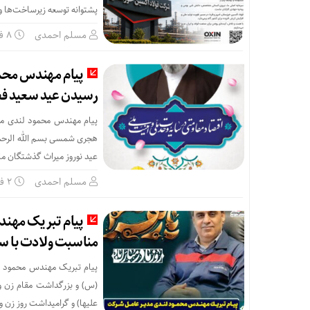
پشتوانه توسعه زیرساخت‌ها و
مسلم احمدی
۸ فروردین
پیام مهندس محمو
رسیدن عید سعید فطر و آغاز 
هجری شمسی بسم الله الرحمن 
عید نوروز میراث گذشتگان ما ا
مسلم احمدی
۲ فروردین
پیام‌ تبریک مهن
مناسبت ولادت با س
پیام‌ تبریک مهندس محمود 
(س) و بزرگداشت مقام زن و م
علیها) و گرامیداشت روز زن و 