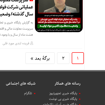
سرپرست معاونت 
سال گذشته/ وضعیت 
به گزارش پایگاه خبری و تح
هشت ماه از سال و با وجود تأ
فریده لندی مورد فلی
1
2
برگهٔ بعد »
رسانه های همکار
شبکه های اجتماعی
پایگاه خبری تجهیزنیوز
تلگرام
پایگاه خبری پی نوشت
پایگاه خبری آسان تکنولوژی