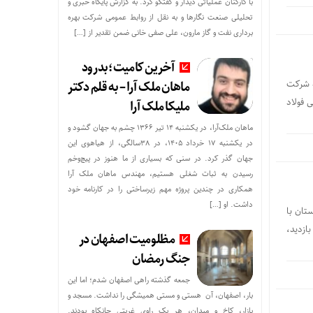
با کارکنان عملیاتی دیدار و گفتگو کرد. به گزارش پایگاه خبری و
تحلیلی صنعت نگارها و به نقل از روابط عمومی شرکت بهره
برداری نفت و گاز مارون، علی صفی خانی ضمن تقدیر از […]
آخرین کامیت؛بدرود
۱ آذر ماه) هیئت مدیره شرکت
ماهان ملک آرا – به قلم دکتر
 فولاد
ملیکا ملک آرا
ماهان ملک‌آرا، در یکشنبه ۱۴ تیر ۱۳۶۶ چشم به جهان گشود و
در یکشنبه ۱۷ خرداد ۱۴۰۵، در ۳۸سالگی، از هیاهوی این
جهان گذر کرد. در سنی که بسیاری از ما هنوز در پیچ‌وخم
رسیدن به ثبات شغلی هستیم، مهندس ماهان ملک آرا
همکاری در چندین پروژه مهم زیرساختی را در کارنامه خود
داشت. او […]
 خوزستان با
ازدید،
مظلومیت اصفهان در
جنگ رمضان
جمعه گذشته راهی اصفهان شدم؛ اما این
بار، اصفهان، آن هستی و مستی همیشگی را نداشت. مسجد و
بازار، کاخ و میدان، هر یک راوی غربتی جانکاه بودند.