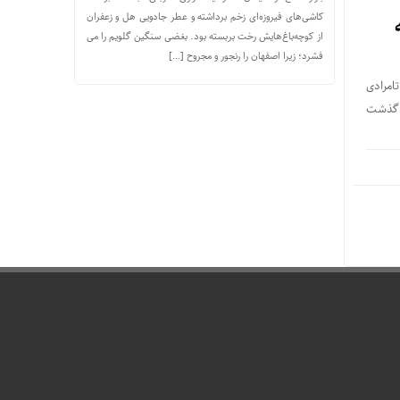
کاشی‌های فیروزه‌ای زخم برداشته و عطر جادویی هل و زعفران
ه
از کوچه‌باغ‌هایش رخت بربسته بود. بغضی سنگین گلویم را می
فشرد؛ زیرا اصفهان را رنجور و مجروح […]
امرادی
شریح وضعیت صنعت فولاد در سال ۱۴۰۴ گفت: با گذشت