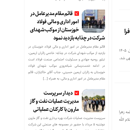
قائم مقام مدیرعامل در
امور اداری و مالی فولاد
خوزستان از موکب شهدای
را
شرکت در چذابه بازدید نمود
قائم مقام مدیرعامل در امور اداری و مالی فولاد خوزستان در
پیام مهندس محمود لندی مدیرعامل شرکت فولاد اکسین خوزستان به مناسبت فرا رسیدن عید سعید فطر و آغاز سال ۱۴۰۵
بازدید از موکب شهدای شرکت در چذابه: خادمی زائران اربعین،
هی شد.
تبلور روحیه جهادی و مسئولیت اجتماعی صنعت فولاد است
در ادامه خدمت‌رسانی شبانه‌روزی موکب شهدای فولاد
خوزستان به زائران اربعین حسینی، جناب آقای خاکبازان، قائم
مقام مدیرعامل در امور اداری و مالی، به همراه […]
دیدار سرپرست
مدیریت عملیات نفت و گاز
مارون با کارکنان عملیاتی
ه زهرا
سرپرست مدیریت عملیات شرکت بهره برداری نفت و گاز مارون
 الله‌
دوشنبه ۵ مرداد با حضور در مجموعه های صنعتی این شرکت