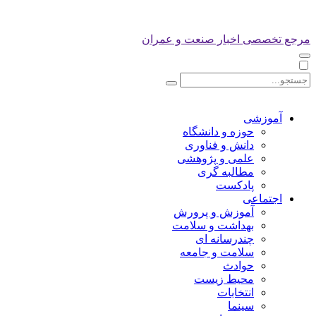
مرجع تخصصی اخبار صنعت و عمران
آموزشی
حوزه و دانشگاه
دانش و فناوری
علمی و پژوهشی
مطالبه گری
پادکست
اجتماعی
آموزش و پرورش
بهداشت و سلامت
چندرسانه ای
سلامت و جامعه
حوادث
محیط زیست
انتخابات
سینما