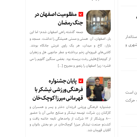
مظلومیت اصفهان در
جنگ رمضان
جمعه گذشته راهی اصفهان شدم؛ اما این
تاندار
بار، اصفهان، آن هستی و مستی همیشگی را نداشت. مسجد و
ر شهری و
بازار، کاخ و میدان، هر یک راوی غربتی جانکاه بودند.
کاشی‌های فیروزه‌ای زخم برداشته و عطر جادویی هل و زعفران
از کوچه‌باغ‌هایش رخت بربسته بود. بغضی سنگین گلویم را می
فشرد؛ زیرا اصفهان را رنجور و مجروح […]
پایان جشنواره
فرهنگی‌ورزشی نیشکر با
 استان است
قهرمانی میرزا کوچک‌خان
ه حرکت
جشنواره فرهنگی ورزشی فرزندان دختر و پسر و همسران و
کارکنان زن شرکت توسعه نیشکر و صنایع جانبی آن با حضور
800 ورزشکار از 13 شرکت از واحدهای تابعه خاتمه یافت و
کشت‌و صنعت نیشکر میزرا کوچک‌خان در دو بخش بانوان و
آقایان قهرمان شد.