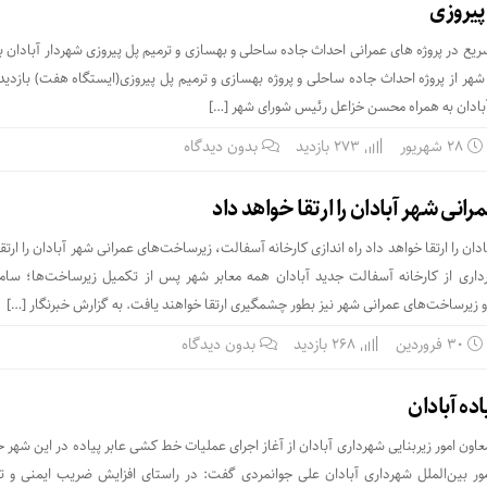
پیروزی
یع در پروژه های عمرانی احداث جاده ساحلی و بهسازی و ترمیم پل پیروزی شهردار آبادان ب
ر از پروژه احداث جاده ساحلی و پروژه بهسازی و ترمیم پل پیروزی(ایستگاه هفت) بازدید 
 آبادان به همراه محسن خزاعل رئیس شورای شهر […]
۲۸ شهریور
273 بازدید
بدون دیدگاه
نی شهر آبادان را ارتقا خواهد داد
ن را ارتقا خواهد داد راه اندازی کارخانه آسفالت، زیرساخت‌های عمرانی شهر آبادان را ارتق
‌برداری از کارخانه آسفالت جدید آبادان همه معابر شهر پس از تکمیل زیرساخت‌ها؛ سام
زیرساخت‌های عمرانی شهر نیز بطور چشمگیری ارتقا خواهند یافت. به گزارش خبرنگار […]
۳۰ فروردین
268 بازدید
بدون دیدگاه
ده آبادان
اون امور زیربنایی شهرداری آبادان از آغاز اجرای عملیات خط کشی عابر پیاده در این شهر خ
ور بین‌الملل شهرداری آبادان علی جوانمردی گفت: در راستای افزایش ضریب ایمنی و ت