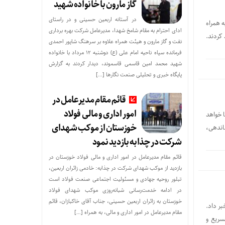
گاز مارون با خانواده شهید
در آستانه اربعین حسینی و در راستای
ه همراه
ادای احترام به مقام شامخ شهدا، مدیرعامل شرکت بهره برداری
کردند.
نفت و گاز مارون و هیئت همراه علاوه بر سرهنگ شاپور احمدی
فرمانده سپاه ناحیه امام علی (ع) دوشنبه ۱۲ مرداد با خانواده
شهید محمد امین قاسمی قاسموند، دیدار کردند به گزارش
پایگاه خبری و تحلیلی صنعت نگارها […]
قائم مقام مدیرعامل در
امور اداری و مالی فولاد
ا خواهد
خوزستان از موکب شهدای
اندهی،
شرکت در چذابه بازدید نمود
قائم مقام مدیرعامل در امور اداری و مالی فولاد خوزستان در
بازدید از موکب شهدای شرکت در چذابه: خادمی زائران اربعین،
تبلور روحیه جهادی و مسئولیت اجتماعی صنعت فولاد است
در ادامه خدمت‌رسانی شبانه‌روزی موکب شهدای فولاد
خوزستان به زائران اربعین حسینی، جناب آقای خاکبازان، قائم
بر داد.
مقام مدیرعامل در امور اداری و مالی، به همراه […]
سریع و