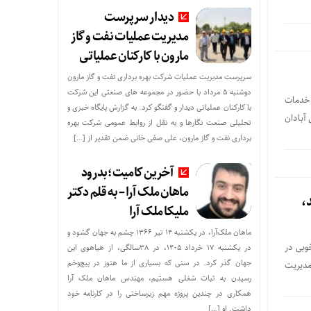
دیدار سرپرست
مدیریت عملیات نفت و گاز
مارون با کارکنان عملیاتی
سرپرست مدیریت عملیات شرکت بهره برداری نفت و گاز مارون
دوشنبه ۵ مرداد با حضور در مجموعه های صنعتی این شرکت
 خدمات
با کارکنان عملیاتی دیدار و گفتگو کرد. به گزارش پایگاه خبری و
آبادان
تحلیلی صنعت نگارها و به نقل از روابط عمومی شرکت بهره
برداری نفت و گاز مارون، علی صفی خانی ضمن تقدیر از […]
آخرین کامیت؛بدرود
ماهان ملک آرا – به قلم دکتر
،
ملیکا ملک آرا
ماهان ملک‌آرا، در یکشنبه ۱۴ تیر ۱۳۶۶ چشم به جهان گشود و
وبی در
در یکشنبه ۱۷ خرداد ۱۴۰۵، در ۳۸سالگی، از هیاهوی این
جهان گذر کرد. در سنی که بسیاری از ما هنوز در پیچ‌وخم
مدیریت
رسیدن به ثبات شغلی هستیم، مهندس ماهان ملک آرا
همکاری در چندین پروژه مهم زیرساختی را در کارنامه خود
داشت. او […]