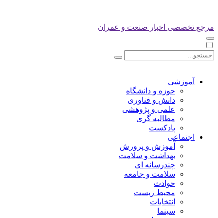
مرجع تخصصی اخبار صنعت و عمران
آموزشی
حوزه و دانشگاه
دانش و فناوری
علمی و پژوهشی
مطالبه گری
پادکست
اجتماعی
آموزش و پرورش
بهداشت و سلامت
چندرسانه ای
سلامت و جامعه
حوادث
محیط زیست
انتخابات
سینما