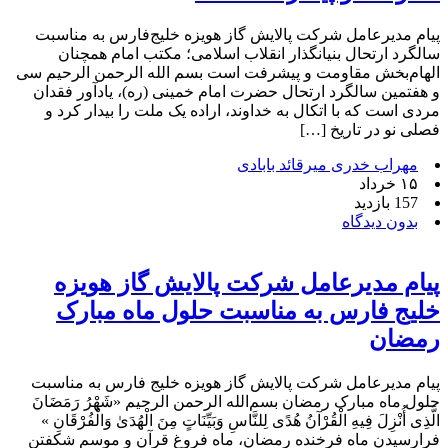
پیام مدیرعامل شرکت پالایش گاز هویزه خلیج‌فارس به مناسبت
سالگرد ارتحال بنیانگذار انقلاب اسلامی؛ مکتب امام همچنان
الهام‌بخش مقاومت و پیشرفت است بسم الله الرحمن الرحیم سی
و هفتمین سالگرد ارتحال حضرت امام خمینی (ره)، یادآور فقدان
مردی است که با اتکال به خداوند، اراده یک ملت را بیدار کرد و
فصلی نو در تاریخ […]
مهراب خدری میرقائد بابادی
۱۵ خرداد
157 بازدید
بدون دیدگاه
پیام مدیرعامل شرکت پالایش گاز هویزه
خلیج فارس به مناسبت حلول ماه مبارک
رمضان
پیام مدیرعامل شرکت پالایش گاز هویزه خلیج فارس به مناسبت
حلول ماه مبارک رمضان بسم‌الله الرحمن الرحیم «شَهْرُ رَمَضَانَ
الَّذِی أُنْزِلَ فِیهِ الْقُرْآنُ هُدًى لِلنَّاسِ وَبَیِّنَاتٍ مِنَ الْهُدَىٰ وَالْفُرْقَانِ »
فرارسیدن ماه فرخنده رمضان، ماه فروغ قرآن و موسم شکفتن