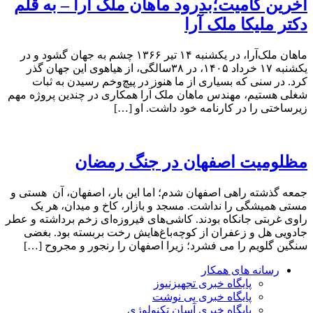
آخرین کامیت؛بدرود ماهان ملک آرا – به قلم
دکتر ملیکا ملک آرا
ماهان ملک‌آرا، در یکشنبه ۱۴ تیر ۱۳۶۶ چشم به جهان گشود و در
یکشنبه ۱۷ خرداد ۱۴۰۵، در ۳۸سالگی، از هیاهوی این جهان گذر
کرد. در سنی که بسیاری از ما هنوز در پیچ‌وخم رسیدن به ثبات
شغلی هستیم، مهندس ماهان ملک آرا همکاری در چندین پروژه مهم
زیرساختی را در کارنامه خود داشت. او […]
مظلومیت اصفهان در جنگ رمضان
جمعه گذشته راهی اصفهان شدم؛ اما این بار، اصفهان، آن هستی و
مستی همیشگی را نداشت. مسجد و بازار، کاخ و میدان، هر یک
راوی غربتی جانکاه بودند. کاشی‌های فیروزه‌ای زخم برداشته و عطر
جادویی هل و زعفران از کوچه‌باغ‌هایش رخت بربسته بود. بغضی
سنگین گلویم را می فشرد؛ زیرا اصفهان را رنجور و مجروح […]
رسانه های همکار
پایگاه خبری تجهیزنیوز
پایگاه خبری پی نوشت
پایگاه خبری آسان تکنولوژی