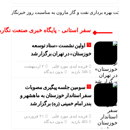
رکت بهره برداری نفت و گاز مارون به مناسبت روز خبرنگار
پی
سفر استانی - پایگاه خبری صنعت نگاره
اولین نشست «ستاد توسعه
خوزستان» در تهران برگزار شد
فریده لندی مورد فلی
۲ اردیبهشت
346 بازدید
بدون دیدگاه
سومین جلسه پیگیری مصوبات
سفر استاندار خوزستان به ماهشهر و
بندر امام خمینی (ره) برگزار شد
فریده لندی مورد فلی
۲۱ فروردین
465 بازدید
بدون دیدگاه