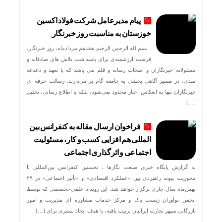
پیام مدیرعامل شرکت فولاد اکسین
خوزستان به مناسبت روز خبرنگار
بسم‌الله الرحمن الرحیم هفدهم مردادماه، روز خبرنگار،
فرصت ارزشمندی برای پاسداشت تلاش‌ های صادقانه و
مسئولانه خبرنگاران و اصحاب رسانه و قلم می باشد که با تعهد و دغدغه‌
مندی، در مسیر آگاهی‌ بخشی به جامعه گام بر می‌دارند. رسالت حرفه‌ ای
خبرنگاران تنها به انعکاس اخبار محدود نمی‌شود، بلکه با اطلاع رسانی، تحلیل
[…]
فراخوان ارسال مقاله به کنفرانس بین
المللی هم افزایی کسب و کار، مسئولیت
اجتماعی و اثرگذاری اجتماعی
به گزارش پایگاه خبری صنعت نگارها ، نخستین کنفرانس بین‌المللی با
محوریت پیوند راهبردی بین «عملکرد اقتصادی» و «تأثیر اجتماعی» در ۲۹
بهمن‌ماه سال جاری برگزار خواهد شد. این رویداد علمی-تخصصی که توسط
انجمن نوآوران زیست پاک و مرکز خدمات مشاوره ای مدیریت و امور
بازرگانی سپهر تجارت ایرانیان ترتیب یافته، با هدف ایجاد بستری برای […]