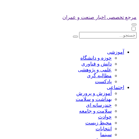
مرجع تخصصی اخبار صنعت و عمران
آموزشی
حوزه و دانشگاه
دانش و فناوری
علمی و پژوهشی
مطالبه گری
پادکست
اجتماعی
آموزش و پرورش
بهداشت و سلامت
چندرسانه ای
سلامت و جامعه
حوادث
محیط زیست
انتخابات
سینما