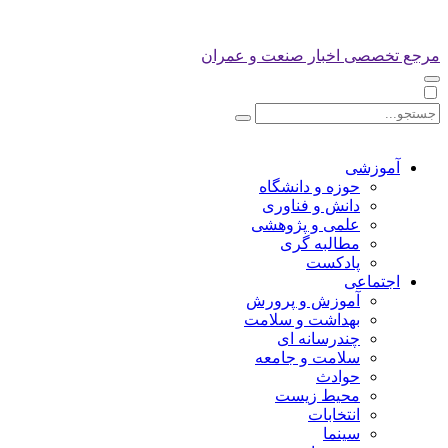
مرجع تخصصی اخبار صنعت و عمران
آموزشی
حوزه و دانشگاه
دانش و فناوری
علمی و پژوهشی
مطالبه گری
پادکست
اجتماعی
آموزش و پرورش
بهداشت و سلامت
چندرسانه ای
سلامت و جامعه
حوادث
محیط زیست
انتخابات
سینما