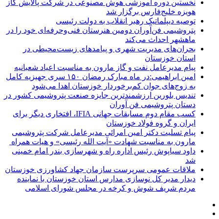
نخستین دوره آموزشی هوش مصنوعی در شرکت پالایش گاز
هویزه خلیج‌فارس برگزار شد
توصیه دیپلماتیک رهبر انقلاب به دولت رئیسی
پتروشیمی فن‌آوران دومین هنرستان فنی‌وحرفه‌ای خود را در
ماهشهر احداث می‌کند
بحران‌های مدیریت شهری و پیامدهای زیست‌محیطی در
استان خوزستان
پیام مدیرعامل نفت و گاز مارون به مناسبت اعیاد شعبانیه
امین ابراهیمی:در ماه مبارک رمضان ۱۵۰ سری جهیزیه کامل
به زوج‌های جوان کم‌برخوردار خوزستان اهدا می‌شود
تندیس بلورین ارزشمندترین جایزه صنعت پتروشیمی کشور در
دستان پتروشیمی فن آوران
کسب مقام دوم مسابقات جهانی IFIA، افتخاری دیگر برای
ایران و گروه فولاد خوزستان
پیام تسلیت دکتر امین امرائی مدیرعامل شرکت پتروشیمی
مارون به مناسبت شهادت «آیت الله رئیسی» و هیات همراه
داود سیاپوش رئیس اداره راه و شهرسازی بندر امام خمینی
شد
ملاقات عمومی سرپرست سازمان جهاد کشاورزی خوزستان
دیدار مدیر کل نوسازی مدارس استان خوزستان با نماینده
مردم شریف شوش و کرخه در مجلس شورای اسلامی