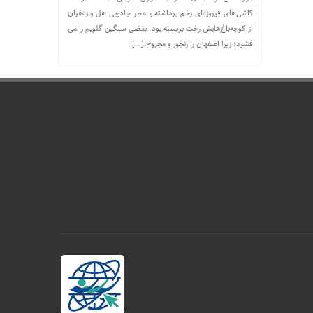
کاشی‌های فیروزه‌ای زخم برداشته و عطر جادویی هل و زعفران
از کوچه‌باغ‌هایش رخت بربسته بود. بغضی سنگین گلویم را می
فشرد؛ زیرا اصفهان را رنجور و مجروح […]