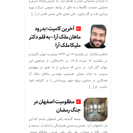
با کارکنان عملیاتی دیدار و گفتگو کرد. به گزارش پایگاه خبری و
تحلیلی صنعت نگارها و به نقل از روابط عمومی شرکت بهره
برداری نفت و گاز مارون، علی صفی خانی ضمن تقدیر از […]
آخرین کامیت؛بدرود
ماهان ملک آرا – به قلم دکتر
ملیکا ملک آرا
ماهان ملک‌آرا، در یکشنبه ۱۴ تیر ۱۳۶۶ چشم به جهان گشود و
در یکشنبه ۱۷ خرداد ۱۴۰۵، در ۳۸سالگی، از هیاهوی این
جهان گذر کرد. در سنی که بسیاری از ما هنوز در پیچ‌وخم
رسیدن به ثبات شغلی هستیم، مهندس ماهان ملک آرا
همکاری در چندین پروژه مهم زیرساختی را در کارنامه خود
داشت. او […]
مظلومیت اصفهان در
جنگ رمضان
جمعه گذشته راهی اصفهان شدم؛ اما این
بار، اصفهان، آن هستی و مستی همیشگی را نداشت. مسجد و
بازار، کاخ و میدان، هر یک راوی غربتی جانکاه بودند.