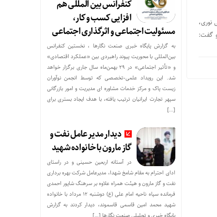
کنفرانس بین المللی هم
افزایی کسب و کار،
 نوری،
مسئولیت اجتماعی و اثرگذاری اجتماعی
و گفت:
به گزارش پایگاه خبری صنعت نگارها ، نخستین کنفرانس
بین‌المللی با محوریت پیوند راهبردی بین «عملکرد اقتصادی»
و «تأثیر اجتماعی» در ۲۹ بهمن‌ماه سال جاری برگزار خواهد
شد. این رویداد علمی-تخصصی که توسط انجمن نوآوران
زیست پاک و مرکز خدمات مشاوره ای مدیریت و امور بازرگانی
سپهر تجارت ایرانیان ترتیب یافته، با هدف ایجاد بستری برای
[…]
دیدار مدیر عامل نفت و
گاز مارون با خانواده شهید
در آستانه اربعین حسینی و در راستای
ادای احترام به مقام شامخ شهدا، مدیرعامل شرکت بهره برداری
نفت و گاز مارون و هیئت همراه علاوه بر سرهنگ شاپور احمدی
فرمانده سپاه ناحیه امام علی (ع) دوشنبه ۱۲ مرداد با خانواده
شهید محمد امین قاسمی قاسموند، دیدار کردند به گزارش
پایگاه خبری و تحلیلی صنعت نگارها […]