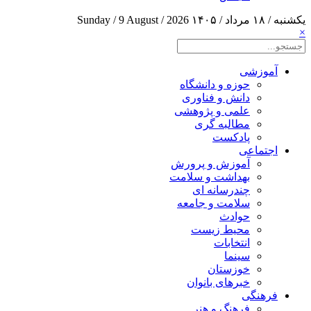
یکشنبه / ۱۸ مرداد / ۱۴۰۵
Sunday / 9 August / 2026
×
آموزشی
حوزه و دانشگاه
دانش و فناوری
علمی و پژوهشی
مطالبه گری
پادکست
اجتماعی
آموزش و پرورش
بهداشت و سلامت
چندرسانه ای
سلامت و جامعه
حوادث
محیط زیست
انتخابات
سینما
خوزستان
خبرهای بانوان
فرهنگی
فرهنگ و هنر