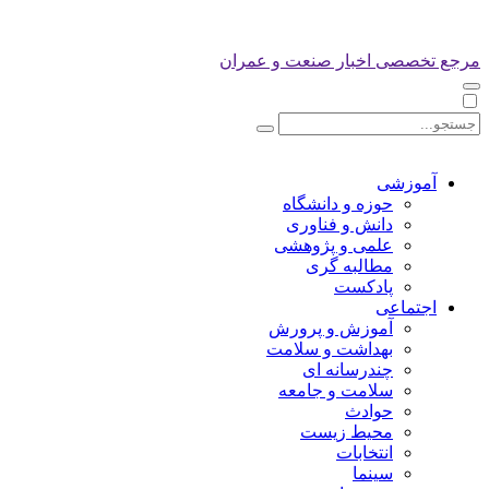
مرجع تخصصی اخبار صنعت و عمران
آموزشی
حوزه و دانشگاه
دانش و فناوری
علمی و پژوهشی
مطالبه گری
پادکست
اجتماعی
آموزش و پرورش
بهداشت و سلامت
چندرسانه ای
سلامت و جامعه
حوادث
محیط زیست
انتخابات
سینما