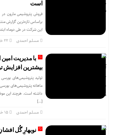
است
براساس تازه‌ترین گزارش من
این شرکت در طی دوماه ابتدایی سال جاری به ب
مسلم احمدی
۲۲ خرداد
با مدیریت امین 
بیشترین افزایش تول
تولید پتروشیمی‌های بورسی
ماهانه پتروشیمی‌های بورسی 
داشته است. هرچند این موض
[…]
مسلم احمدی
۱۵ خرداد
نوبهارِ گُل افشا