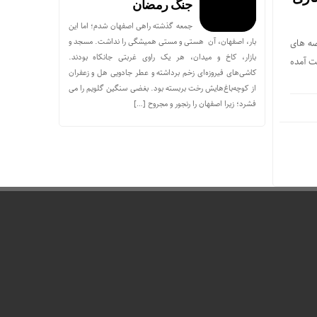
جنگ رمضان
جمعه گذشته راهی اصفهان شدم؛ اما این
بار، اصفهان، آن هستی و مستی همیشگی را نداشت. مسجد و
صه های
بازار، کاخ و میدان، هر یک راوی غربتی جانکاه بودند.
ست آمده
کاشی‌های فیروزه‌ای زخم برداشته و عطر جادویی هل و زعفران
از کوچه‌باغ‌هایش رخت بربسته بود. بغضی سنگین گلویم را می
فشرد؛ زیرا اصفهان را رنجور و مجروح […]