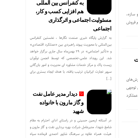
به کنفرانس بین المللی
هم افزایی کسب و کار،
مران و سازه،
مسئولیت اجتماعی و اثرگذاری
م فروش
اجتماعی
به گزارش پایگاه خبری صنعت نگارها ، نخستین کنفرانس
بین‌المللی با محوریت پیوند راهبردی بین «عملکرد اقتصادی»
و «تأثیر اجتماعی» در ۲۹ بهمن‌ماه سال جاری برگزار خواهد
شد. این رویداد علمی-تخصصی که توسط انجمن نوآوران
ت
زیست پاک و مرکز خدمات مشاوره ای مدیریت و امور بازرگانی
سپهر تجارت ایرانیان ترتیب یافته، با هدف ایجاد بستری برای
[…]
رش‌های
 توجهی
دیدار مدیر عامل نفت
عملکرد
و گاز مارون با خانواده
شهید
در آستانه اربعین حسینی و در راستای ادای احترام به مقام
شامخ شهدا، مدیرعامل شرکت بهره برداری نفت و گاز مارون و
هیئت همراه علاوه بر سرهنگ شاپور احمدی فرمانده سپاه