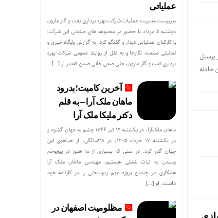
عملیاتی
سرپرست مدیریت عملیات شرکت بهره برداری نفت و گاز مارون
دوشنبه ۵ مرداد با حضور در مجموعه های صنعتی این شرکت
با کارکنان عملیاتی دیدار و گفتگو کرد. به گزارش پایگاه خبری و
تحلیلی صنعت نگارها و به نقل از روابط عمومی شرکت بهره
 پرسنل
برداری نفت و گاز مارون، علی صفی خانی ضمن تقدیر از […]
 حادثه
آخرین کامیت؛بدرود
ماهان ملک آرا – به قلم
دکتر ملیکا ملک آرا
ماهان ملک‌آرا، در یکشنبه ۱۴ تیر ۱۳۶۶ چشم به جهان گشود و
در یکشنبه ۱۷ خرداد ۱۴۰۵، در ۳۸سالگی، از هیاهوی این
جهان گذر کرد. در سنی که بسیاری از ما هنوز در پیچ‌وخم
رسیدن به ثبات شغلی هستیم، مهندس ماهان ملک آرا
همکاری در چندین پروژه مهم زیرساختی را در کارنامه خود
داشت. او […]
مظلومیت اصفهان در
ازی