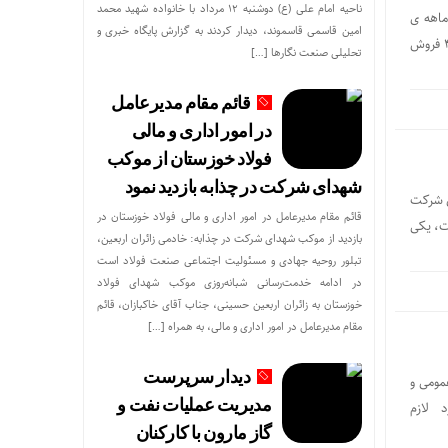
ناحیه امام علی (ع) دوشنبه ۱۲ مرداد با خانواده شهید محمد
شیمی مارون، در دو ماهه ی
امین قاسمی قاسموند، دیدار کردند به گزارش پایگاه خبری و
فروردین و اردیبهشت ۱۴۰۳؛ موفق شد با فروش ۷۲۴۷ میلیارد تومان، نسبت به دو ماهه ی مشابه سال ۱۴۰۲ که ۴۴۷۳ فروش
تحلیلی صنعت نگارها […]
قائم مقام مدیرعامل
در امور اداری و مالی
فولاد خوزستان از موکب
شهدای شرکت در چذابه بازدید نمود
ی شرکت
قائم مقام مدیرعامل در امور اداری و مالی فولاد خوزستان در
‌ها است، یکی
بازدید از موکب شهدای شرکت در چذابه: خادمی زائران اربعین،
تبلور روحیه جهادی و مسئولیت اجتماعی صنعت فولاد است
در ادامه خدمت‌رسانی شبانه‌روزی موکب شهدای فولاد
خوزستان به زائران اربعین حسینی، جناب آقای خاکبازان، قائم
مقام مدیرعامل در امور اداری و مالی، به همراه […]
دیدار سرپرست
وابط عمومی و
مدیریت عملیات نفت و
Plastpol  حضوری پررنگ دارد لازم
گاز مارون با کارکنان