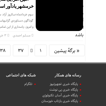
خرمشهر یادآور است
سوم خردادماه؛سالروز آزاد س
گوناگون دستاوردی گرانبهاست 
و امروز، پاسداری از این تما
مسلم احمدی
۳ خرداد
« برگه‌ٔ پیشین
1
37
38
رسانه های همکار
شبکه های اجتماعی
پایگاه خبری تجهیزنیوز
تلگرام
پایگاه خبری پی نوشت
پایگاه خبری آسان تکنولوژی
پایگاه خبری بازتاب خوزستان