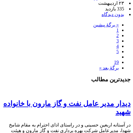
۲۳ اردیبهشت
335 بازدید
بدون دیدگاه
« برگه‌ٔ پیشین
1
2
3
4
5
19
برگهٔ بعد »
جدیدترین مطالب
دیدار مدیر عامل نفت و گاز مارون با خانواده
شهید
در آستانه اربعین حسینی و در راستای ادای احترام به مقام شامخ
شهدا، مدیرعامل شرکت بهره برداری نفت و گاز مارون و هیئت