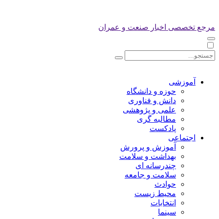
مرجع تخصصی اخبار صنعت و عمران
آموزشی
حوزه و دانشگاه
دانش و فناوری
علمی و پژوهشی
مطالبه گری
پادکست
اجتماعی
آموزش و پرورش
بهداشت و سلامت
چندرسانه ای
سلامت و جامعه
حوادث
محیط زیست
انتخابات
سینما