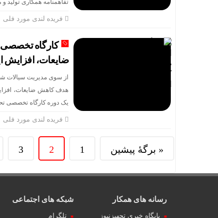
تفاهمنامه همکاری تولید و مصرف RDF به عنوان سوخت جایگزین در صنایع استان
فریده لندی مورد فلی
کارگاه تخصصی ا
ضایعات، افزایش ا
از سوی مدیریت سیالات شر
هدف کاهش ضایعات، افزای
یک دوره کارگاه تخصصی تح
فریده لندی مورد فلی
« برگه‌ٔ پیشین
1
2
3
رسانه های همکار
شبکه های اجتماعی
پایگاه خبری تجهیزنیوز
تلگرام