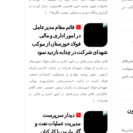
خانواده شهید محمد امین قاسمی قاسموند، دیدار کردند به
ور مشارکت در
گزارش پایگاه خبری و تحلیلی صنعت نگارها […]
قائم مقام مدیرعامل
در امور اداری و مالی
فولاد خوزستان از موکب
شهدای شرکت در چذابه بازدید نمود
ردیبهشت ۱۴۰۴ در مرکز همایش‌های
قائم مقام مدیرعامل در امور اداری و مالی فولاد خوزستان
در بازدید از موکب شهدای شرکت در چذابه: خادمی زائران
ئولیت
اربعین، تبلور روحیه جهادی و مسئولیت اجتماعی صنعت
به پاس
فولاد است در ادامه خدمت‌رسانی شبانه‌روزی موکب
شهدای فولاد خوزستان به زائران اربعین حسینی، جناب آقای
خاکبازان، قائم مقام مدیرعامل در امور اداری و مالی، به
همراه […]
ون
دیدار سرپرست
مدیریت عملیات نفت و
انی‌ها
گاز مارون با کارکنان