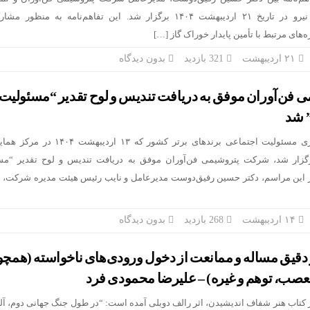
شرکت دانش‌بنیان هیربد نیرو در تاریخ ۲۱ اردیبهشت ۱۴۰۴ برگزار شد. این تفاهم‌نامه به منظ
‌های مرتبط با تأمین پایدار خوراک گاز […]
۲۱ اردیبهشت
321 بازدید
بدون دیدگاه
فن‌آوران موفق به دریافت تندیس و لوح تقدیر “مسئولیت
” شد
در سومین اجلاس سراسری مسئولیت اجتماعی برندهای برتر کشور که ۱۳ ا
برگزار شد، شرکت پتروشیمی فن‌آوران موفق به دریافت تندیس و لوح تقدیر “مس
در این مراسم، دکتر حسین رفیق‌دوست مدیرعامل و نایب رئیس هیئت مدیره شرکت، 
۱۴ اردیبهشت
268 بازدید
بدون دیدگاه
قیق مساله و ممانعت از دخول ورودی‌های ناخواسته (همچ
عصب، توهم و غیره) – علیرضا محمودی فرد
 کتاب هنر شفاف اندیشیدن، اثر رالف دوبلی آمده است: “در طول جنگ جهانی دوم، آلم