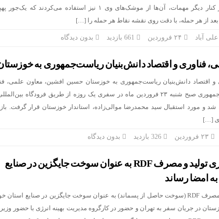
لندن را بمباران کردند؛ در کنار دیگر مهمات، آن‌ها از موشک‌های وی ۱ نیز استفاده می‌کردند که 
بعد از هر حمله، با دقت روی نقشه نقاط هر حمله را […]
لی آباد
۲۴ فروردین
661 بازدید
بدون دیدگاه
، فناوری و اقتصاد دانش‌بنیان ریاست‌جمهوری به خوزستان
و اقتصاد دانش‌بنیان ریاست‌جمهوری به خوزستان حسین افشین، معاون علمی، فنا
اقتصاد دانش‌بنیان ریاست‌جمهوری صبح شنبه ۲۳ فروردین ماه در سفری یک روزه از طریق فرودگاه بین‌ا
 شد و مورد استقبال سید محمدرضا موالی‌زاده، استاندار خوزستان قرار گرفت. باز
ی […]
۲۳ فروردین
326 بازدید
بدون دیدگاه
تفاهمنامه همکاری تولید و مصرف RDF به عنوان سوخت جایگزین در صنایع
به امضا رساند
تفاهمنامه همکاری تولید و مصرف RDF (سوخت حاصل از پسماند) به عنوان سوخت جایگزین در صنایع استان
زستان در جریان سفر به تهران و حضور در کارگروه مدیریت بهینه انرژی با حضور وزیر