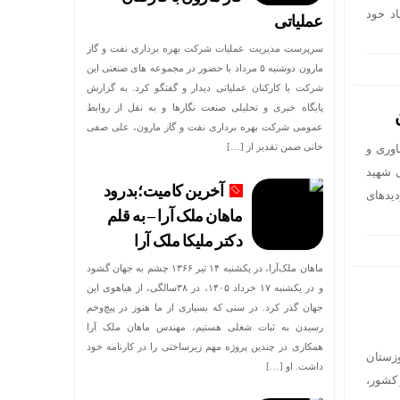
یک‌جور پهپاد خود
عملیاتی
سرپرست مدیریت عملیات شرکت بهره برداری نفت و گاز
مارون دوشنبه ۵ مرداد با حضور در مجموعه های صنعتی این
شرکت با کارکنان عملیاتی دیدار و گفتگو کرد. به گزارش
پایگاه خبری و تحلیلی صنعت نگارها و به نقل از روابط
عمومی شرکت بهره برداری نفت و گاز مارون، علی صفی
خانی ضمن تقدیر از […]
وری و
لمللی شهید
آخرین کامیت؛بدرود
دیدهای
ماهان ملک آرا – به قلم
دکتر ملیکا ملک آرا
ماهان ملک‌آرا، در یکشنبه ۱۴ تیر ۱۳۶۶ چشم به جهان گشود
و در یکشنبه ۱۷ خرداد ۱۴۰۵، در ۳۸سالگی، از هیاهوی این
جهان گذر کرد. در سنی که بسیاری از ما هنوز در پیچ‌وخم
رسیدن به ثبات شغلی هستیم، مهندس ماهان ملک آرا
همکاری در چندین پروژه مهم زیرساختی را در کارنامه خود
 خوزستان
داشت. او […]
 کشور،