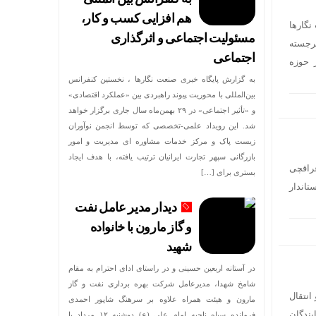
هم افزایی کسب و کار،
گارها
مسئولیت اجتماعی و اثرگذاری
رجسته
اجتماعی
 حوزه
به گزارش پایگاه خبری صنعت نگارها ، نخستین کنفرانس
بین‌المللی با محوریت پیوند راهبردی بین «عملکرد اقتصادی»
و «تأثیر اجتماعی» در ۲۹ بهمن‌ماه سال جاری برگزار خواهد
شد. این رویداد علمی-تخصصی که توسط انجمن نوآوران
زیست پاک و مرکز خدمات مشاوره ای مدیریت و امور
بازرگانی سپهر تجارت ایرانیان ترتیب یافته، با هدف ایجاد
عراقچی
بستری برای […]
تاندار
دیدار مدیر عامل نفت
و گاز مارون با خانواده
شهید
در آستانه اربعین حسینی و در راستای ادای احترام به مقام
شامخ شهدا، مدیرعامل شرکت بهره برداری نفت و گاز
انتقال
مارون و هیئت همراه علاوه بر سرهنگ شاپور احمدی
ندگان
فرمانده سپاه ناحیه امام علی (ع) دوشنبه ۱۲ مرداد با