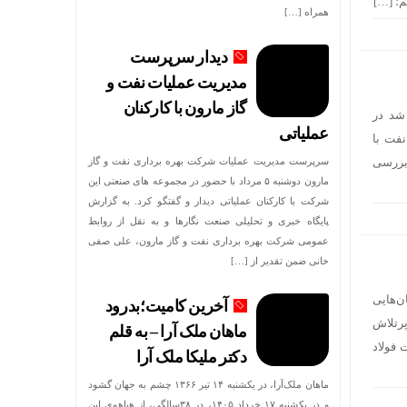
م؛ […]
همراه […]
دیدار سرپرست
مدیریت عملیات نفت و
گاز مارون با کارکنان
شد در
عملیاتی
فت با
بررسی
سرپرست مدیریت عملیات شرکت بهره برداری نفت و گاز
مارون دوشنبه ۵ مرداد با حضور در مجموعه های صنعتی این
شرکت با کارکنان عملیاتی دیدار و گفتگو کرد. به گزارش
پایگاه خبری و تحلیلی صنعت نگارها و به نقل از روابط
عمومی شرکت بهره برداری نفت و گاز مارون، علی صفی
خانی ضمن تقدیر از […]
ن‌هایی
آخرین کامیت؛بدرود
پرتلاش
ماهان ملک آرا – به قلم
 فولاد
دکتر ملیکا ملک آرا
ماهان ملک‌آرا، در یکشنبه ۱۴ تیر ۱۳۶۶ چشم به جهان گشود
و در یکشنبه ۱۷ خرداد ۱۴۰۵، در ۳۸سالگی، از هیاهوی این