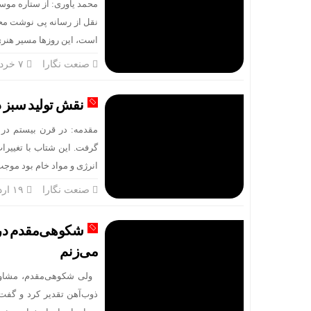
محمد یاوری: از ستاره موس
سالگرد تأسیس
نقل از رسانه پی نوشت محم
است، این روزها مسیر هنری 
خوشبین‌فر مد
صنعت نگارا
۷ خرداد
شلاق‌ بی‌برقی
نقش تولید سبز 
ایستگاه خدم
مقدمه: در قرن بیستم در
گرفت. این شتاب با تغییرا
انرژی و مواد خام بود موج
صنعت نگارا
۱۹ اردیبهشت
شکوهی‌مقدم در ج
می‌زنم
ولی شکوهی‌مقدم، مشاور و
ذوب‌آهن تقدیر کرد و گفت