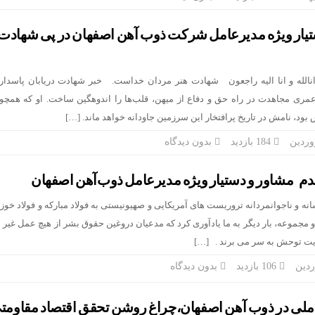
ستیار ویژه مدیرعامل شرکت ذوب آهن اصفهان در پی شهادت
انالله و انا الیه راجعون شهادت هنر مردان خداست. خبر شهادت دریابان پاسدار
مری مجاهدت در راه حق و دفاع از میهن، قلب‌ها را اندوهگین ساخت. او که همچ
ود، نامش در تاریخ پرافتخار این سرزمین جاودانه خواهد ماند. […]
184 بازدید
بدون دیدگاه
 مشاور و دستیار ویژه مدیرعامل ذوب‌آهن اصفهان
انه و ناجوانمردانه تروریست های آمریکایی و صهیونیستی به فولاد مبارکه و فولاد خوز
 مجموعه، بار دیگر به ما یادآوری کرد که مدعیان دروغین حقوق بشر از هیچ عمل غیر 
هایت توحش به سر می برند . […]
106 بازدید
بدون دیدگاه
 ملی در ذوب آهن اصفهان،چراغ روشنِ تحقق اقتصاد مقاومت