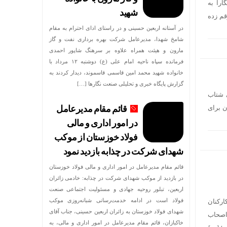
ارا به
شهید
قم زده
در آستانه اربعین حسینی و در راستای ادای احترام به مقام
شامخ شهدا، مدیرعامل شرکت بهره برداری نفت و گاز
مارون و هیئت همراه علاوه بر سرهنگ شاپور احمدی
فرمانده سپاه ناحیه امام علی (ع) دوشنبه ۱۲ مرداد با
خانواده شهید محمد امین قاسمی قاسموند، دیدار کردند به
گزارش پایگاه خبری و تحلیلی صنعت نگارها […]
 شتاب
ن برای
قائم مقام مدیرعامل
در امور اداری و مالی
فولاد خوزستان از موکب
شهدای شرکت در چذابه بازدید نمود
قائم مقام مدیرعامل در امور اداری و مالی فولاد خوزستان
در بازدید از موکب شهدای شرکت در چذابه: خادمی زائران
اربعین، تبلور روحیه جهادی و مسئولیت اجتماعی صنعت
فولاد است در ادامه خدمت‌رسانی شبانه‌روزی موکب
رکنان
شهدای فولاد خوزستان به زائران اربعین حسینی، جناب آقای
اصحاب
خاکبازان، قائم مقام مدیرعامل در امور اداری و مالی، به