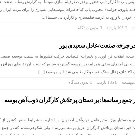
یقی پاپ تا کارگردانی حضور پرقدرت درفیلم سازی سینما به گزارش رسانه صنعت نگ
 هلدینگ صباانرژی با حضور مدیرعامل و کارکنان برگزار شد
د یاوری، خواننده محبوب پاپ که خاطرات موسیقایی بسیاری را برای مردم ایران ر
خود را با ورود به عرصه فیلمسازی و کارگردانی سینما […]
یرعامل پتروشیمی امیرکبیر شد
105 بازدید
بدون دیدگاه
، بر پیکر خسته‌ از جنگ فولادخوزستان
در چرخه صنعت/عادل سعیدی پور
ت‌رسانی شرکت فولاد خوزستان در مشهد مقدس
 نتیجه انقلاب فن آوری و تغییرات اقتصادی حرکت کشورها به سمت توسعه صنعتی
ت و پی آمدهای منفی همراه بود. توسعه گسترده صنایع که نتیجه آن تقاضای روزافزو
ب اکتشاف زغال سنگ، نفت و گاز طبیعی شد. این موضوع […]
135 بازدید
بدون دیدگاه
مع رسانه‌ها: بر دستان پر تلاش کارگران ذوب‌آهن بوسه
 دستیار ویژه مدیرعامل ذوب‌آهن اصفهان، با اشاره به شرایط خاص کشور از کا
: «بر دستان پرتلاش کارگران عزیز بوسه می‌زنم.» ولی شکوهی‌مقدم که در جمع 