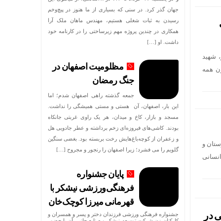
جهان گذر کرد. در سنی که بسیاری از ما هنوز در پیچ‌وخم
رسیدن به ثبات شغلی هستیم، مهندس ماهان ملک آرا
همکاری در چندین پروژه مهم زیرساختی را در کارنامه خود
داشت. او […]
، شهید
مظلومیت اصفهان در
ون همه
جنگ رمضان
جمعه گذشته راهی اصفهان شدم؛ اما
این بار، اصفهان، آن هستی و مستی همیشگی را نداشت.
مسجد و بازار، کاخ و میدان، هر یک راوی غربتی جانکاه
بودند. کاشی‌های فیروزه‌ای زخم برداشته و عطر جادویی هل
و زعفران از کوچه‌باغ‌هایش رخت بربسته بود. بغضی سنگین
ستان و
گلویم را می فشرد؛ زیرا اصفهان را رنجور و مجروح […]
انسانی
پایان جشنواره
فرهنگی‌ورزشی نیشکر با
قهرمانی میرزا کوچک‌خان
ی در
جشنواره فرهنگی ورزشی فرزندان دختر و پسر و همسران و
کارکنان زن شرکت توسعه نیشکر و صنایع جانبی آن با حضور