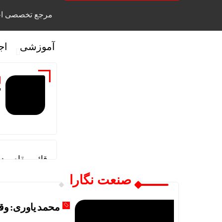
مرجع تخصصی اخ
آموزشی
اج
گ
قائم مقام مد
صنعت نگارا
دیدار سرپرست
تاب آوری، وج
محمد یاوری: وقت
علی صفی خان