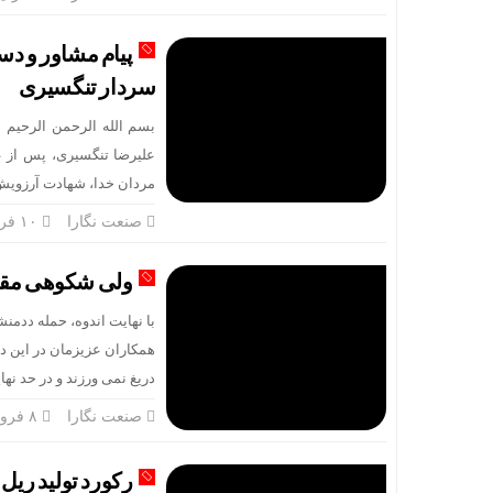
پیام مشاور و د
سردار تنگسیری
بسم الله الرحمن الرحیم 
علیرضا تنگسیری، پس از ع
مردان خدا، شهادت آرزویش ب
صنعت نگارا
۱۰ فروردین
ولی شکوهی مقدم
با نهایت اندوه، حمله ددمنش
همکاران عزیزمان در این دو
دریغ نمی ورزند و در حد ن
صنعت نگارا
۸ فروردین
رکورد تولید ریل