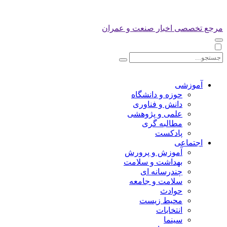
مرجع تخصصی اخبار صنعت و عمران
آموزشی
حوزه و دانشگاه
دانش و فناوری
علمی و پژوهشی
مطالبه گری
پادکست
اجتماعی
آموزش و پرورش
بهداشت و سلامت
چندرسانه ای
سلامت و جامعه
حوادث
محیط زیست
انتخابات
سینما