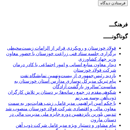
فرهنگـــ
گوناگونـــــ
فولاد خوزستان و رویکردی فراتر از الزامات زیست‌محیطی
برگزاری جلسه ستاد فنی زراعت خوزستان با حضور معاون
وزیر جهاد کشاورزی
دیدار معاون منابع انسانی و امور اجتماعی با کادر درمان
شرکت فولاد خوزستان
بازدید رئیس‌جمهوری از بیست‌ونهمین نمایشگاه نفت
پیام تبریک مدیرکل نوسازی مدارس استان خوزستان به
مناسبت”سالروز بازگشت آزادگان
شکوهی‌مقدم در جمع رسانه‌ها: بر دستان پر تلاش کارگران
ذوب‌آهن بوسه می‌زنم
با حکم امین ابراهیمی مدیرعامل، زینب هدایت‌پور به سمت
معاون مالی و اقتصادی شرکت فولاد خوزستان منصوب شد
تندیس بلورین پانزدهمین دوره جایزه ملی مدیریت مالی در
دستان مارون
پیام مشاور و دستیار ویژه مدیرعامل شرکت ذوب آهن