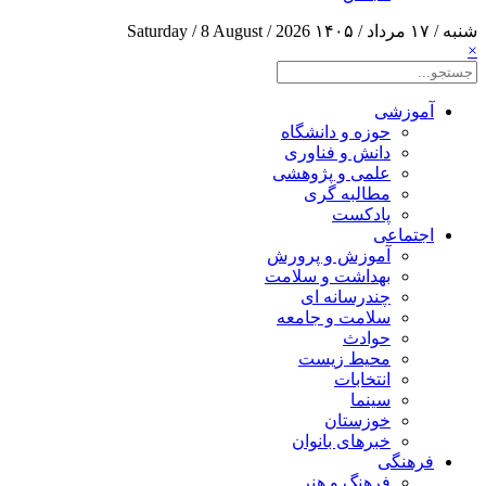
شنبه / ۱۷ مرداد / ۱۴۰۵
Saturday / 8 August / 2026
×
آموزشی
حوزه و دانشگاه
دانش و فناوری
علمی و پژوهشی
مطالبه گری
پادکست
اجتماعی
آموزش و پرورش
بهداشت و سلامت
چندرسانه ای
سلامت و جامعه
حوادث
محیط زیست
انتخابات
سینما
خوزستان
خبرهای بانوان
فرهنگی
فرهنگ و هنر