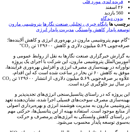
فریده لندی مورد فلی
۲۶ اسفند
560 بازدید
بدون دیدگاه
برچسب ها
پایگاه خبری ، تحلیلی صنعت نگارها
پتروشیمی مارون
توسعه پایدار
کاهش وابستگی
مدیریت پایدار انرژی
“گام مهم پتروشیمی مارون در بهره‌وری انرژی و کاهش آلاینده‌ها؛
صرفه‌جویی ۵.۶۹ میلیون دلاری و کاهش ۱۲۹۶۰۰ تن CO₂”
به گزارش خبرگزاری صنعت نگارها به نقل از روابط عمومی و
اموربین‌الملل پتروشیمی مارون، این شرکت با اجرای یک پروژه
نوآورانه در بهینه‌سازی مصرف انرژی و افزایش بهره‌وری فرآیندها،
موفق به کاهش ۶۰ تن بخار در ساعت شده است که این اقدام،
علاوه بر صرفه‌جویی ۵.۶۹ میلیون دلاری، از انتشار ۱۲۹۶۰۰ تن CO₂
در سال نیز جلوگیری کرده است.
این پروژه که در راستای پتانسیل‌سنجی انرژی‌های تجدیدپذیر و
بهینه‌سازی مصرف سوخت‌های فسیلی اجرا شده، نشان‌دهنده تعهد
پتروشیمی مارون به مدیریت هوشمند انرژی و بهره‌برداری اصولی
از منابع موجود است. استفاده بهینه از این پتانسیل‌ها، حرکتی مهم
در راستای کاهش وابستگی به انرژی‌های پرمصرف و حرکت
به‌سوی توسعه پایدار محسوب می‌شود.