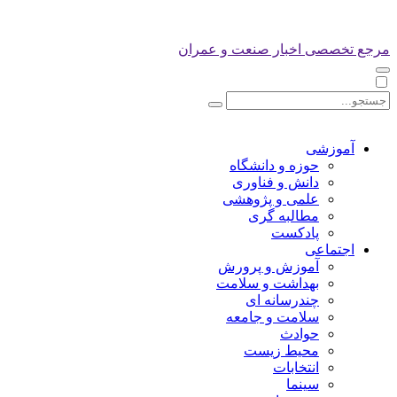
مرجع تخصصی اخبار صنعت و عمران
آموزشی
حوزه و دانشگاه
دانش و فناوری
علمی و پژوهشی
مطالبه گری
پادکست
اجتماعی
آموزش و پرورش
بهداشت و سلامت
چندرسانه ای
سلامت و جامعه
حوادث
محیط زیست
انتخابات
سینما