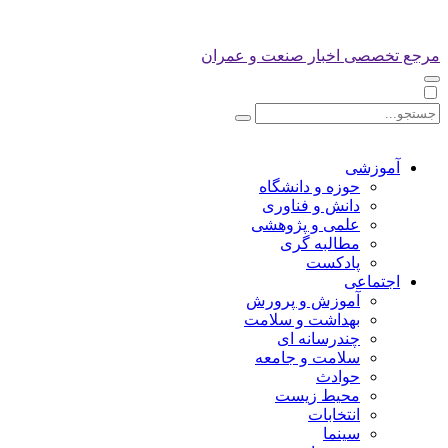
مرجع تخصصی اخبار صنعت و عمران
آموزشی
حوزه و دانشگاه
دانش و فناوری
علمی و پژوهشی
مطالبه گری
پادکست
اجتماعی
آموزش و پرورش
بهداشت و سلامت
چندرسانه ای
سلامت و جامعه
حوادث
محیط زیست
انتخابات
سینما